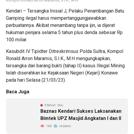
Kompol Ronald Arron Maramis, S.I.K., M.H
Kendari – Tersangka Inisial J, Pelaku Penambangan Batu
Gamping ilegal harus mempertanggungjawabkan
perbuatannya. Akibat menambang tanpa ijin, ia dijerat
hukuman penjara selama 5 tahun plus denda sebesar Rp
100 miliar.
Kasubdit IV Tipidter Ditreskrimsus Polda Sultra, Kompol
Ronald Arron Maramis, S.I.K., M.H mengungkapkan,
tersangka dan barang bukti (tahap II) kasus Illegal Mining
telah diserahkan ke Kejaksaan Negeri (Kejari) Konawe
pada hari Selasa (21/03/23).
Baca Juga
3 tahun lalu
Baznas Kendari Sukses Laksanakan
Bimtek UPZ Masjid Angkatan I dan II
160
redaksi