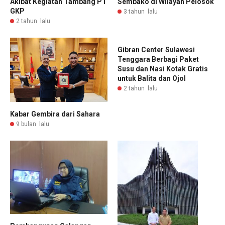
Akibat Kegiatan Tambang PT
Sembako di Wilayah Pelosok
GKP
3 tahun lalu
2 tahun lalu
Gibran Center Sulawesi
Tenggara Berbagi Paket
Susu dan Nasi Kotak Gratis
untuk Balita dan Ojol
2 tahun lalu
Kabar Gembira dari Sahara
9 bulan lalu