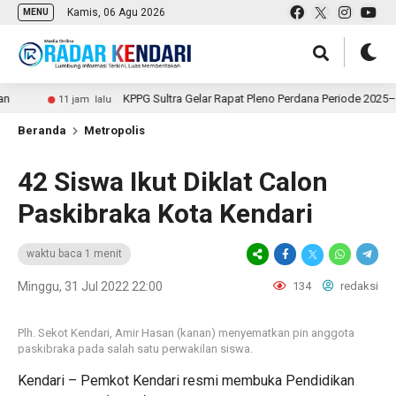
Kamis, 06 Agu 2026
MENU
KPPG Sultra Gelar Rapat Pleno Perdana Periode 2025–2030, 
11 jam lalu
Beranda
Metropolis
42 Siswa Ikut Diklat Calon
Paskibraka Kota Kendari
waktu baca 1 menit
Minggu, 31 Jul 2022 22:00
134
redaksi
Plh. Sekot Kendari, Amir Hasan (kanan) menyematkan pin anggota
paskibraka pada salah satu perwakilan siswa.
Kendari – Pemkot Kendari resmi membuka Pendidikan