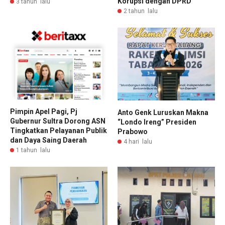
Korupsi dengan DPRD
3 tahun lalu
2 tahun lalu
Pimpin Apel Pagi, Pj
Anto Genk Luruskan Makna
Gubernur Sultra Dorong ASN
“Londo Ireng” Presiden
Tingkatkan Pelayanan Publik
Prabowo
dan Daya Saing Daerah
4 hari lalu
1 tahun lalu