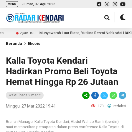
Jumat, 07 Agu 2026
MENU
Musyawarah Luar Biasa, Yuslina Resmi Nahkodai HAKLI Kota 
2 jam lalu
Beranda
Ekobis
Kalla Toyota Kendari
Hadirkan Promo Beli Toyota
Hemat Hingga Rp 26 Jutaan
waktu baca 2 menit
Minggu, 27 Mar 2022 19:41
173
redaksi
Branch Manager Kalla Toyota Kendari, Abdul Wahab Ramli (berdiri)
saat memberikan pemaparan dalam press conference Kalla Toyota di