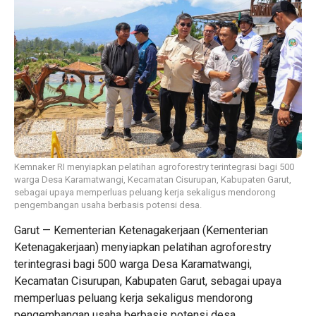
Kemnaker RI menyiapkan pelatihan agroforestry terintegrasi bagi 500
warga Desa Karamatwangi, Kecamatan Cisurupan, Kabupaten Garut,
sebagai upaya memperluas peluang kerja sekaligus mendorong
pengembangan usaha berbasis potensi desa.
Garut — Kementerian Ketenagakerjaan (Kementerian
Ketenagakerjaan) menyiapkan pelatihan agroforestry
terintegrasi bagi 500 warga Desa Karamatwangi,
Kecamatan Cisurupan, Kabupaten Garut, sebagai upaya
memperluas peluang kerja sekaligus mendorong
pengembangan usaha berbasis potensi desa.