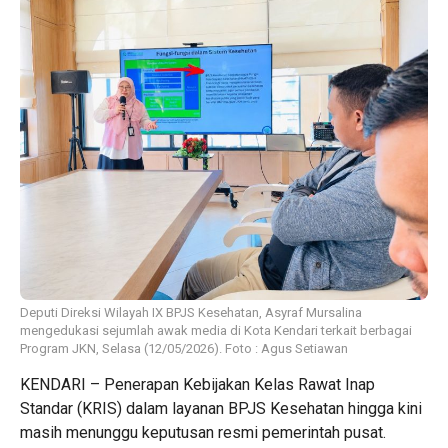
Deputi Direksi Wilayah IX BPJS Kesehatan, Asyraf Mursalina
mengedukasi sejumlah awak media di Kota Kendari terkait berbagai
Program JKN, Selasa (12/05/2026). Foto : Agus Setiawan
KENDARI – Penerapan Kebijakan Kelas Rawat Inap
Standar (KRIS) dalam layanan BPJS Kesehatan hingga kini
masih menunggu keputusan resmi pemerintah pusat.