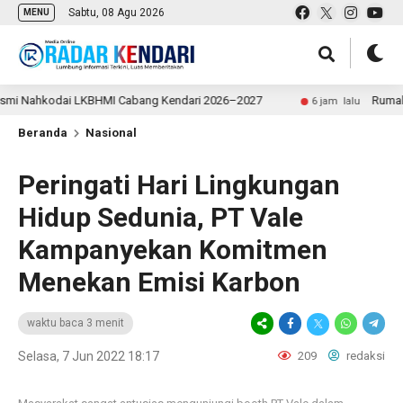
Sabtu, 08 Agu 2026
MENU
ahkodai LKBHMI Cabang Kendari 2026–2027
Rumah di Wat
6 jam lalu
Beranda
Nasional
Peringati Hari Lingkungan
Hidup Sedunia, PT Vale
Kampanyekan Komitmen
Menekan Emisi Karbon
waktu baca 3 menit
Selasa, 7 Jun 2022 18:17
209
redaksi