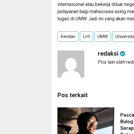
internasional atau bekerja diluar ne
pelayanan bagi mahasiswa asing mau
tugas di UMW. Jadi ini yang akan men
Kendari
LHI
UMW
Universi
redaksi
Pos lain oleh red
Pos terkait
Pasca
Bulog
Serap