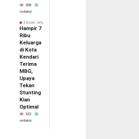
508
redaksi
3 bulan lalu
Hampir 7
Ribu
Keluarga
di Kota
Kendari
Terima
MBG,
Upaya
Tekan
Stunting
Kian
Optimal
323
redaksi