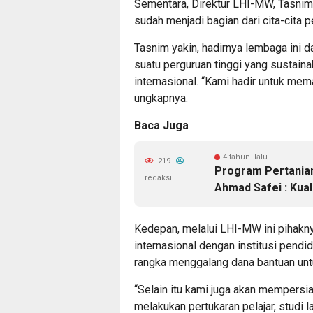
Sementara, Direktur LHI-MW, Tasnim
sudah menjadi bagian dari cita-cita
Tasnim yakin, hadirnya lembaga ini
suatu perguruan tinggi yang sustaina
internasional. “Kami hadir untuk mem
ungkapnya.
Baca Juga
4 tahun lalu
219
Program Pertanian
redaksi
Ahmad Safei : Kual
Kedepan, melalui LHI-MW ini pihakn
internasional dengan institusi pendi
rangka menggalang dana bantuan u
“Selain itu kami juga akan mempers
melakukan pertukaran pelajar, studi la