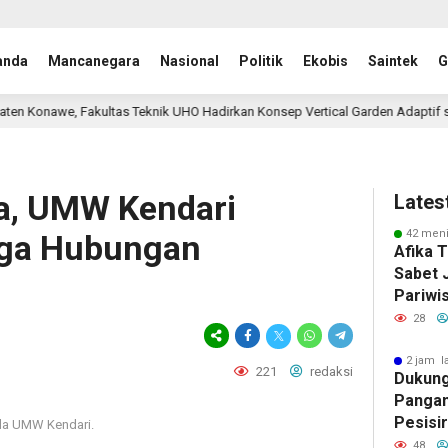
anda
Mancanegara
Nasional
Politik
Ekobis
Saintek
G
 Teknik UHO Hadirkan Konsep Vertical Garden Adaptif sebagai Solusi Bagi 
ra, UMW Kendari
Lates
42 meni
ga Hubungan
Afika T
Sabet 
Pariwis
Siap M
28
Tingka
2 jam l
221
redaksi
Dukung
Pangan
Pesisi
la UMW Kendari.
Kabupa
48