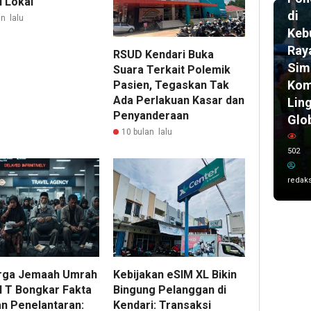
i Lokal
di
n lalu
Keb
Ray
RSUD Kendari Buka
Sim
Suara Terkait Polemik
Kom
Pasien, Tegaskan Tak
Ada Perlakuan Kasar dan
Lin
Penyanderaan
Glo
10 bulan lalu
502
redaks
rga Jemaah Umrah
Kebijakan eSIM XL Bikin
l T Bongkar Fakta
Bingung Pelanggan di
n Penelantaran:
Kendari: Transaksi