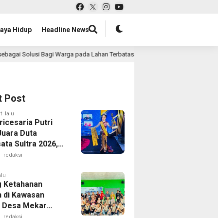
aya Hidup
Headline News
Warga pada Lahan Terbatas
Musyawarah Luar Biasa, Yusl
4 jam lalu
t Post
t lalu
ricesaria Putri
Juara Duta
ata Sultra 2026,
elenggang ke
redaksi
t Nasional
alu
 Ketahanan
 di Kawasan
r Desa Mekar
ten Konawe,
redaksi