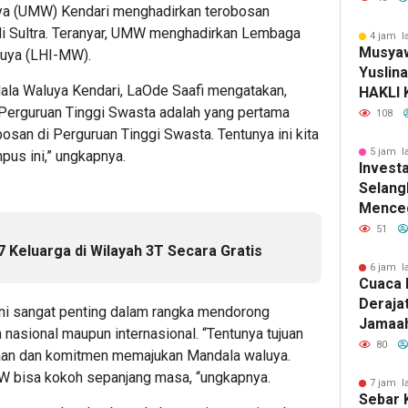
uya (UMW) Kendari menghadirkan terobosan
Fakult
di Sultra. Teranyar, UMW menghadirkan Lembaga
Hadirk
4 jam l
Musyaw
luya (LHI-MW).
Vertica
Yuslin
sebaga
la Waluya Kendari, LaOde Saafi mengatakan,
HAKLI 
Warga 
Perguruan Tinggi Swasta adalah yang pertama
Period
108
Terbat
obosan di Perguruan Tinggi Swasta. Tentunya ini kita
5 jam l
pus ini,” ungkapnya.
Invest
Selang
Menceg
51
 Keluarga di Wilayah 3T Secara Gratis
6 jam l
Cuaca 
Derajat
i sangat penting dalam rangka mendorong
Jamaah
nasional maupun internasional. “Tentunya tujuan
Mandir
80
maan dan komitmen memajukan Mandala waluya.
Tetap 
W bisa kokoh sepanjang masa, “ungkapnya.
Pendam
7 jam l
Sebar 