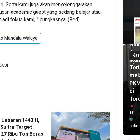
geri. Serta kami juga akan menyelenggarakan
1
mi
pun academic guest yang sedang belajar atau
lalu
jadi fokus kami, ” pungkasnya. (Red)
Pas
UH
2
bul
Dor
tas Mandala Waluya
lalu
Nila
Wal
Tam
Kot
Kat
Ika
Ken
aksi
1
Teri
Sis
mel
Kar
PK
Imr
di
dan
Tor
Del
UC
131
AS
 Lebaran 1443 H,
202
redaks
 Sultra Target
Ta
 27 Ribu Ton Beras
Poh