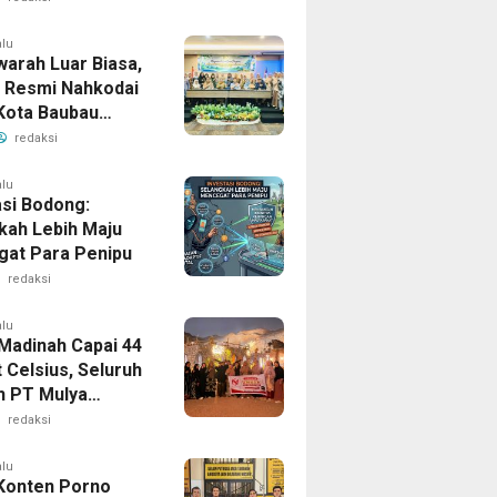
as Teknik UHO
an Konsep
alu
arah Luar Biasa,
l Garden Adaptif
a Resmi Nahkodai
i Solusi Bagi
Kota Baubau
pada Lahan
e 2026-2030
redaksi
as
alu
asi Bodong:
kah Lebih Maju
at Para Penipu
redaksi
alu
Madinah Capai 44
 Celsius, Seluruh
 PT Mulya
i Travel Kendari
redaksi
Sehat Berkat
pingan Intensif
alu
Konten Porno