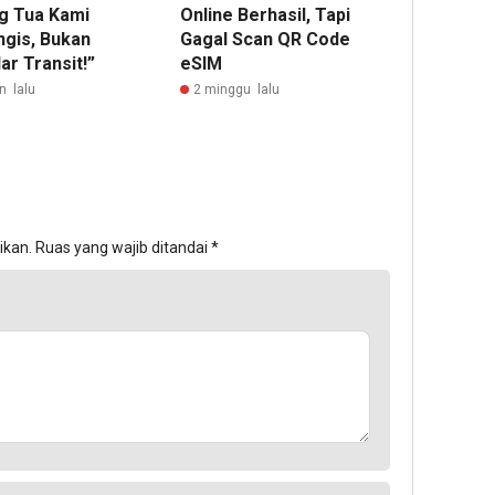
g Tua Kami
Online Berhasil, Tapi
gis, Bukan
Gagal Scan QR Code
ar Transit!”
eSIM
n lalu
2 minggu lalu
ikan.
Ruas yang wajib ditandai
*