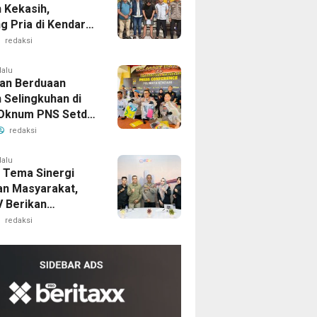
 Kekasih,
g Pria di Kendari
am 10 Tahun
redaksi
a
lalu
an Berduaan
 Selingkuhan di
 Oknum PNS Setda
 Nabrak Adik
redaksi
g hingga Cedera
lalu
 Tema Sinergi
dan Masyarakat,
 Berikan
rgaan kepada
redaksi
 Sultra melalui
Humas