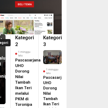
nggu
casarjana
O
an
ong
i
i
Kategori
Kategori
bah
a
egori
2
3
n
dari
1 minggu
ka
lalu
alui
ina
Pascasarjana
M
an
UHO
1 minggu
Dorong
lalu
onipa
Nilai
egasi
Pascasarjana
Tambah
UHO
LG
Ikan Teri
Dorong
PAC
melalui
Nilai
6
i
Tambah
PKM di
nam
Ikan Teri
Toronipa
on