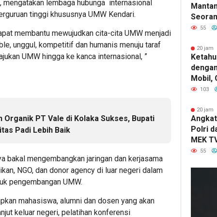
, mengatakan lembaga hubunga internasional
Mantan
 perguruan tinggi khususnya UMW Kendari.
Seoran
Teranc
55
 dapat membantu mewujudkan cita-cita UMW menjadi
Penjar
ble, unggul, kompetitif dan humanis menuju taraf
20 jam 
ajukan UMW hingga ke kanca internasional, ”
Ketahu
dengan
Mobil,
Konsel
103
Kandun
Berat
20 jam 
 Organik PT Vale di Kolaka Sukses, Bupati
Angkat
Polri 
itas Padi Lebih Baik
MEK TV
Pengha
55
ya bakal mengembangkan jaringan dan kerjasama
Kapolda
dikan, NGO, dan donor agency di luar negeri dalam
Kabid 
ntuk pengembangan UMW.
iapkan mahasiswa, alumni dan dosen yang akan
njut keluar negeri, pelatihan konferensi