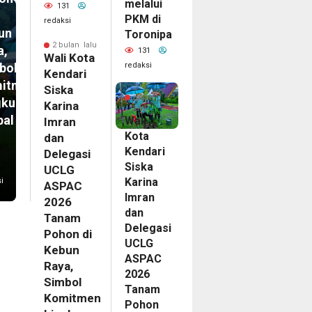
melalui
131
PKM di
redaksi
un
Toronipa
2 bulan lalu
a,
131
Wali Kota
redaksi
bol
Kendari
itmen
2
Siska
bulan
gkungan
Karina
lalu
bal
Wali
Imran
Kota
dan
Kendari
Delegasi
Siska
UCLG
Karina
i
ASPAC
Imran
2026
dan
Tanam
Delegasi
Pohon di
UCLG
Kebun
ASPAC
Raya,
2026
Simbol
Tanam
Komitmen
Pohon