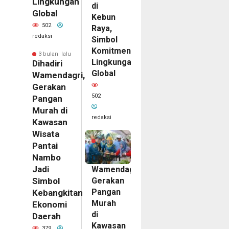
Lingkungan
di
Global
Kebun
502
Raya,
redaksi
Simbol
Komitmen
3 bulan lalu
Lingkungan
Dihadiri
Global
Wamendagri,
Gerakan
502
Pangan
Murah di
redaksi
Kawasan
Wisata
3
bulan
Pantai
lalu
Nambo
Dihadiri
Jadi
Wamendagri,
Gerakan
Simbol
Pangan
Kebangkitan
Murah
Ekonomi
di
Daerah
Kawasan
379