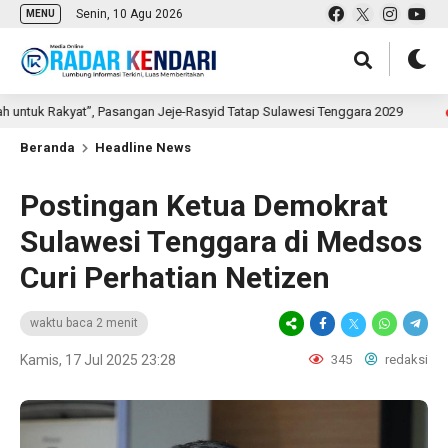
Senin, 10 Agu 2026
MENU
akyat”, Pasangan Jeje-Rasyid Tatap Sulawesi Tenggara 2029
16 jam 
Beranda
Headline News
Postingan Ketua Demokrat
Sulawesi Tenggara di Medsos
Curi Perhatian Netizen
waktu baca 2 menit
Kamis, 17 Jul 2025 23:28
345
redaksi