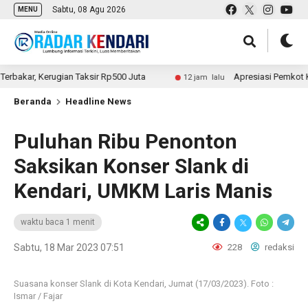
Sabtu, 08 Agu 2026
MENU
r, Kerugian Taksir Rp500 Juta
Apresiasi Pemkot Kendari
12 jam lalu
Beranda
Headline News
Puluhan Ribu Penonton
Saksikan Konser Slank di
Kendari, UMKM Laris Manis
waktu baca 1 menit
Sabtu, 18 Mar 2023 07:51
228
redaksi
Suasana konser Slank di Kota Kendari, Jumat (17/03/2023). Foto :
Ismar / Fajar