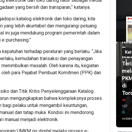
og elektronik dan toko daring hadir sebagai media
6
gadaan yang bersih dan transparan,” katanya.
har
lalu
opsi katalog elektronik dan toko daring, kita
Pas
 yang lebih akuntabel dan mengurangi peluang
UH
2
ital ini juga mendukung program pemerintah dalam
bul
Dor
lalu
e-purchasing.”
Nila
Wal
Tam
Kot
kepatuhan terhadap peraturan yang berlaku. “Jika
Kat
Ika
Ken
 berlaku, kemudahan transaksi dan penayangan
1
Teri
Sis
t menimbulkan masalah. Oleh karena itu, kegiatan
mel
Kar
kuti oleh para Pejabat Pembuat Komitmen (PPK) dan
PK
Imr
di
dan
siko dan Titik Kritis Penyelenggaraan Katalog
Tor
Del
a Asrun mengungkapkan bahwa kompleksnya proses
UC
 bagi pelaku untuk mengambil keuntungan,
127
AS
manual dan tatap muka. Kondisi ini mendorong
202
i manual menjadi elektronik.
redaks
Ta
 program UMKM go digital melalui proses e-
Poh