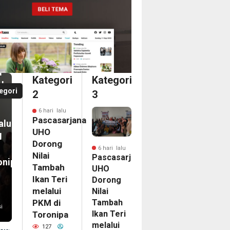
i
casarjana
O
an
ong
i
i
Kategori
Kategori
bah
a
egori
2
3
n
dari
6 hari lalu
ka
Pascasarjana
alui
ina
UHO
M
an
Dorong
6 hari lalu
Nilai
Pascasarjana
onipa
egasi
Tambah
UHO
LG
Ikan Teri
Dorong
PAC
melalui
Nilai
Tambah
6
PKM di
i
Ikan Teri
Toronipa
nam
melalui
on
127