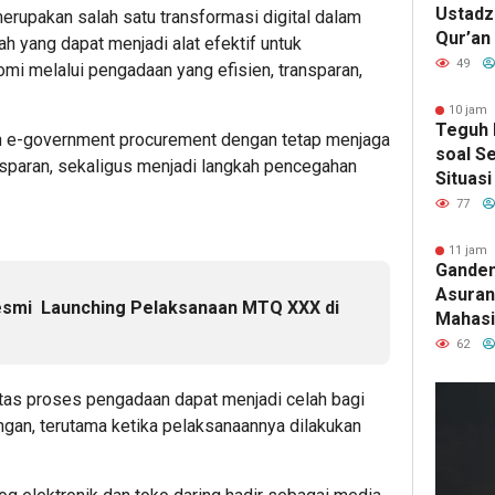
Ustadz 
merupakan salah satu transformasi digital dalam
Qur’an
h yang dapat menjadi alat efektif untuk
Pence
49
i melalui pengadaan yang efisien, transparan,
Penyim
Penyak
10 jam 
Teguh 
 e-government procurement dengan tetap menjaga
soal Se
nsparan, sekaligus menjadi langkah pencegahan
Situasi
“Game 
77
11 jam 
Ganden
Asurans
esmi Launching Pelaksanaan MTQ XXX di
Mahasi
Pertan
62
Terima
as proses pengadaan dapat menjadi celah bagi
gan, terutama ketika pelaksanaannya dilakukan