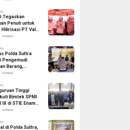
 Sultra melalui
Humas
alu
D Tegaskan
an Penuh untuk
Hilirisasi PT Vale
alaa
redaksi
alu
as Polda Sultra
i Pengemudi
an Barang,
an Kelaikan
redaksi
aan Demi
matan Berlalu
alu
guruan Tinggi
Ikuti Bimtek SPMI
 IX di STIE Enam
endari
redaksi
alu
al di Polda Sultra,