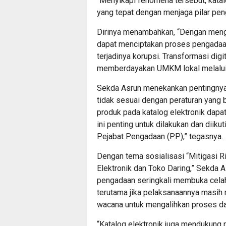
“Menyikapi fenomena tersebut, katal
yang tepat dengan menjaga pilar pen
Dirinya menambahkan, “Dengan mengad
dapat menciptakan proses pengadaan
terjadinya korupsi. Transformasi dig
memberdayakan UMKM lokal melalui 
Sekda Asrun menekankan pentingnya 
tidak sesuai dengan peraturan yang
produk pada katalog elektronik dapa
ini penting untuk dilakukan dan dii
Pejabat Pengadaan (PP),” tegasnya.
Dengan tema sosialisasi “Mitigasi Ri
Elektronik dan Toko Daring,” Sekd
pengadaan seringkali membuka celah
terutama jika pelaksanaannya masih 
wacana untuk mengalihkan proses dar
“Katalog elektronik juga mendukung