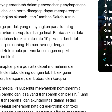
upaya pemerintah dalam pencegahan penyimpangan
di
 dan jasa serta dianggap dapat mempercepat
Keb
ngkan akuntabilitas,” tambah Sekda Asrun.
Ray
Sim
ga produk yang ditayangkan pada katalog
Kom
a belum merupakan harga final. Berdasarkan data
Lin
 tahun terakhir, rata-rata 10 persen dari total
Glo
e-purchasing. Namun, seiring dengan
deteksi pula potensi kecurangan seperti
496
m fiktif.
redaks
iharapkan para peserta dapat memahami dan
k dan toko daring dengan lebih baik guna
n, transparan, dan bebas dari korupsi.
ak media, Pj Gubernur menyatakan komitmennya
arang dan jasa yang transparan dan bersih, “Kami
ransparansi dan akuntabilitas dalam setiap
elalui penerapan katalog elektronik dan toko