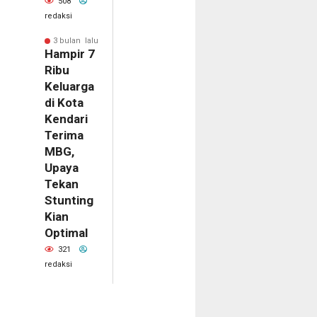
508
redaksi
3 bulan lalu
Hampir 7
Ribu
Keluarga
di Kota
Kendari
Terima
MBG,
Upaya
Tekan
Stunting
Kian
Optimal
321
redaksi