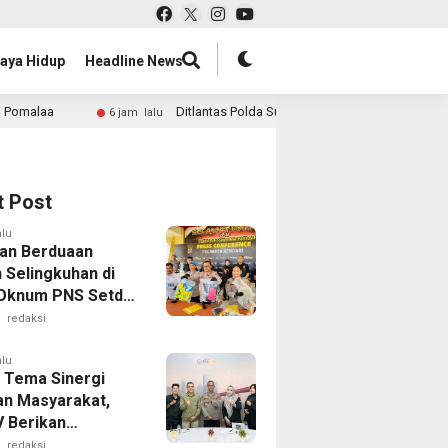
aya Hidup
Headline News
Ditlantas Polda Sultra Edukasi Pengemudi Angkutan Barang, Tek
6 jam lalu
t Post
alu
an Berduaan
 Selingkuhan di
 Oknum PNS Setda
 Nabrak Adik
redaksi
g hingga Cedera
alu
 Tema Sinergi
dan Masyarakat,
 Berikan
rgaan kepada
redaksi