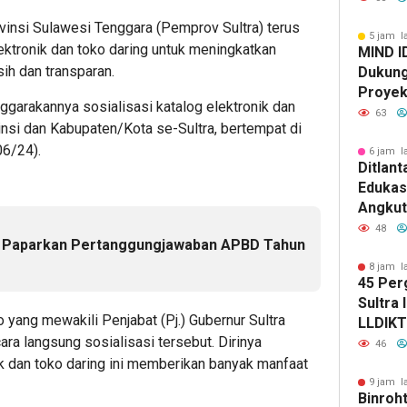
Kapolda
nsi Sulawesi Tenggara (Pemprov Sultra) terus
Kabid 
5 jam l
ektronik dan toko daring untuk meningkatkan
MIND I
ih dan transparan.
Dukung
Proyek 
ggarakannya sosialisasi katalog elektronik dan
di Pom
63
insi dan Kabupaten/Kota se-Sultra, bertempat di
06/24).
6 jam l
Ditlant
Edukas
Angkut
Tekank
48
ra Paparkan Pertanggungjawaban APBD Tahun
Kendar
Kesela
8 jam l
45 Per
Lintas
Sultra 
o yang mewakili Penjabat (Pj.) Gubernur Sultra
LLDIKTI
a langsung sosialisasi tersebut. Dirinya
Enam K
46
k dan toko daring ini memberikan banyak manfaat
9 jam l
Binroht