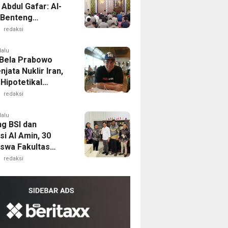
Abdul Gafar: Al-
 Benteng
gah
redaksi
pangan dan
it Masyarakat
lalu
Bela Prabowo
njata Nuklir Iran,
 Hipotetikal
Theory”
redaksi
lalu
g BSI dan
i Al Amin, 30
swa Fakultas
ian Unsultra
redaksi
 Beasiswa Sawit