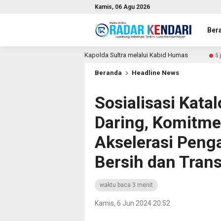
Kamis, 06 Agu 2026
Ber
gaan kepada Kapolda Sultra melalui Kabid Humas
MIND ID
5 jam lalu
Beranda
Headline News
Sosialisasi Kata
Daring, Komitme
Akselerasi Peng
Bersih dan Tran
waktu baca 3 menit
Kamis, 6 Jun 2024 20:52