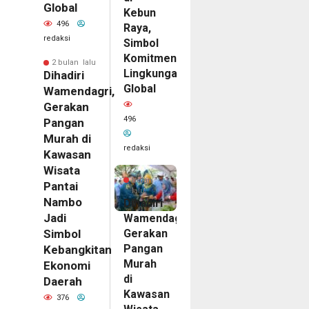
Global
Kebun
496
Raya,
redaksi
Simbol
Komitmen
2 bulan lalu
Lingkungan
Dihadiri
Global
Wamendagri,
Gerakan
496
Pangan
Murah di
redaksi
Kawasan
Wisata
2
bulan
Pantai
lalu
Nambo
Dihadiri
Jadi
Wamendagri,
Gerakan
Simbol
Pangan
Kebangkitan
Murah
Ekonomi
di
Daerah
Kawasan
376