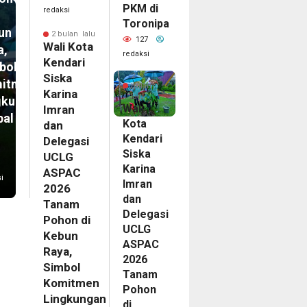
PKM di
redaksi
Toronipa
un
2 bulan lalu
127
Wali Kota
a,
redaksi
Kendari
bol
2
Siska
itmen
bulan
Karina
lalu
gkungan
Wali
Imran
bal
Kota
dan
Kendari
Delegasi
Siska
UCLG
Karina
ASPAC
i
Imran
2026
dan
Tanam
Delegasi
Pohon di
UCLG
Kebun
ASPAC
Raya,
2026
Simbol
Tanam
Komitmen
Pohon
Lingkungan
di