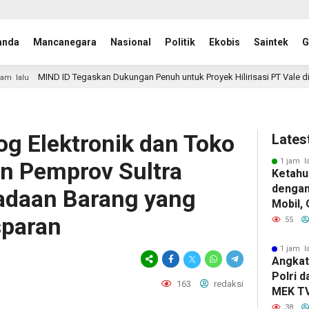
anda
Mancanegara
Nasional
Politik
Ekobis
Saintek
G
 Tegaskan Dukungan Penuh untuk Proyek Hilirisasi PT Vale di Pomalaa
log Elektronik dan Toko
Lates
1 jam l
n Pemprov Sultra
Ketahu
dengan
adaan Barang yang
Mobil,
sparan
Konsel
55
Kandun
Berat
1 jam l
Angkat
Polri 
163
redaksi
MEK TV
Pengha
38