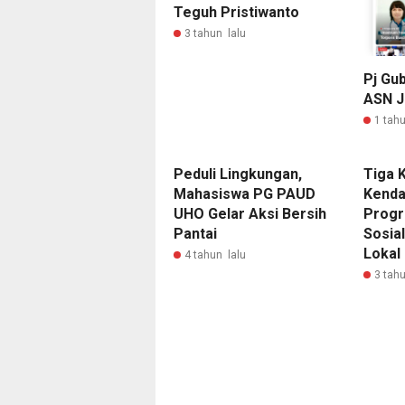
Teguh Pristiwanto
3 tahun lalu
Pj Gu
ASN J
1 tahu
Peduli Lingkungan,
Tiga K
Mahasiswa PG PAUD
Kenda
UHO Gelar Aksi Bersih
Progr
Pantai
Sosial
Lokal
4 tahun lalu
3 tahu