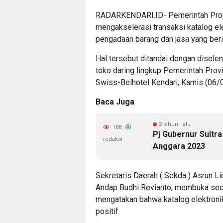
RADARKENDARI.ID- Pemerintah Provi
mengakselerasi transaksi katalog el
pengadaan barang dan jasa yang bers
Hal tersebut ditandai dengan diselen
toko daring lingkup Pemerintah Prov
Swiss-Belhotel Kendari, Kamis (06/
Baca Juga
2 tahun lalu
188
Pj Gubernur Sult
redaksi
Anggara 2023
Sekretaris Daerah ( Sekda ) Asrun Li
Andap Budhi Revianto, membuka secar
mengatakan bahwa katalog elektroni
positif.