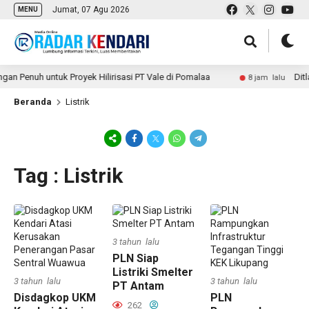
Jumat, 07 Agu 2026
MENU
enuh untuk Proyek Hilirisasi PT Vale di Pomalaa
Ditlant
8 jam lalu
Beranda
Listrik
Tag : Listrik
3 tahun lalu
PLN Siap
Listriki Smelter
3 tahun lalu
3 tahun lalu
PT Antam
Disdagkop UKM
PLN
262