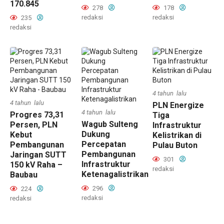
170.845
278
178
redaksi
redaksi
235
redaksi
4 tahun lalu
4 tahun lalu
PLN Energize
4 tahun lalu
Progres 73,31
Tiga
Wagub Sulteng
Persen, PLN
Infrastruktur
Dukung
Kebut
Kelistrikan di
Percepatan
Pembangunan
Pulau Buton
Pembangunan
Jaringan SUTT
301
Infrastruktur
150 kV Raha –
redaksi
Ketenagalistrikan
Baubau
296
224
redaksi
redaksi