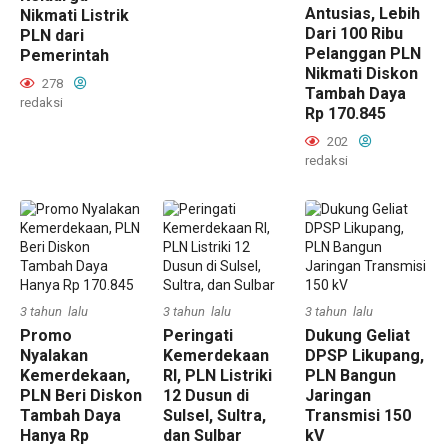
Antusias, Lebih
Nikmati Listrik
Dari 100 Ribu
PLN dari
Pelanggan PLN
Pemerintah
Nikmati Diskon
278
Tambah Daya
redaksi
Rp 170.845
202
redaksi
3 tahun lalu
3 tahun lalu
3 tahun lalu
Promo
Peringati
Dukung Geliat
Nyalakan
Kemerdekaan
DPSP Likupang,
Kemerdekaan,
RI, PLN Listriki
PLN Bangun
PLN Beri Diskon
12 Dusun di
Jaringan
Tambah Daya
Sulsel, Sultra,
Transmisi 150
Hanya Rp
dan Sulbar
kV