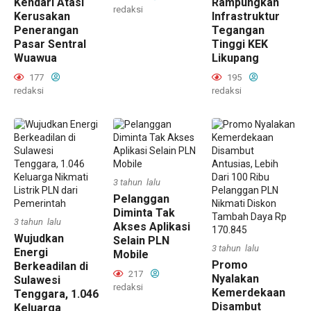
Kendari Atasi
Rampungkan
redaksi
Kerusakan
Infrastruktur
Penerangan
Tegangan
Pasar Sentral
Tinggi KEK
Wuawua
Likupang
177
195
redaksi
redaksi
3 tahun lalu
Pelanggan
Diminta Tak
3 tahun lalu
Akses Aplikasi
Wujudkan
Selain PLN
3 tahun lalu
Energi
Mobile
Promo
Berkeadilan di
217
Nyalakan
Sulawesi
redaksi
Kemerdekaan
Tenggara, 1.046
Disambut
Keluarga