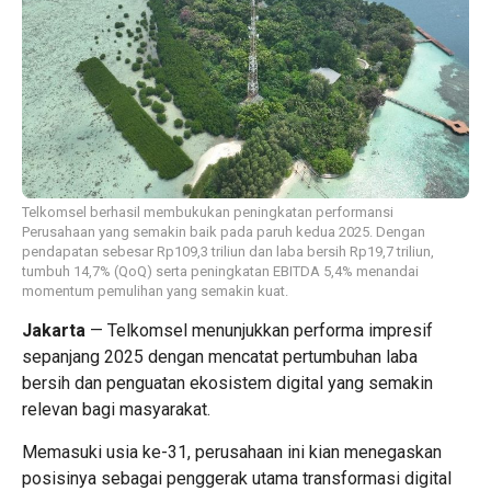
Telkomsel berhasil membukukan peningkatan performansi
Perusahaan yang semakin baik pada paruh kedua 2025. Dengan
pendapatan sebesar Rp109,3 triliun dan laba bersih Rp19,7 triliun,
tumbuh 14,7% (QoQ) serta peningkatan EBITDA 5,4% menandai
momentum pemulihan yang semakin kuat.
Jakarta
—
Telkomsel
menunjukkan performa impresif
sepanjang 2025 dengan mencatat pertumbuhan laba
bersih dan penguatan ekosistem digital yang semakin
relevan bagi masyarakat.
Memasuki usia ke-31, perusahaan ini kian menegaskan
posisinya sebagai penggerak utama transformasi digital