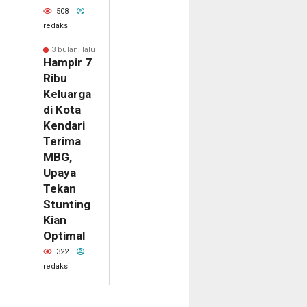
508
redaksi
3 bulan lalu
Hampir 7
Ribu
Keluarga
di Kota
Kendari
Terima
MBG,
Upaya
Tekan
Stunting
Kian
Optimal
322
redaksi