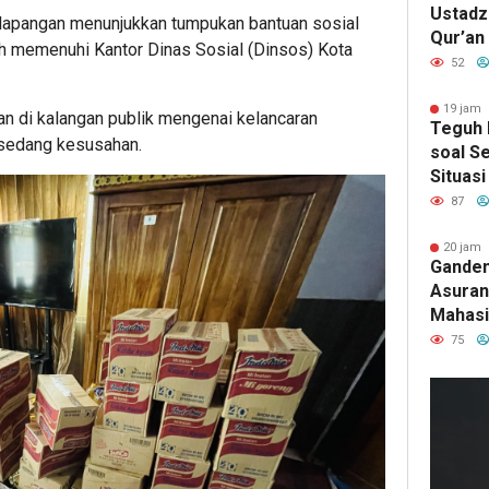
Ustadz 
 lapangan menunjukkan tumpukan bantuan sosial
Qur’an
h memenuhi Kantor Dinas Sosial (Dinsos) Kota
Pence
52
Penyim
Penyak
19 jam 
n di kalangan publik mengenai kelancaran
Teguh 
 sedang kesusahan.
soal Se
Situasi
“Game 
87
20 jam 
Ganden
Asurans
Mahasi
Pertan
75
Terima