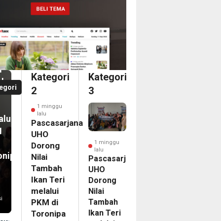
nggu
casarjana
O
an
ong
i
i
Kategori
Kategori
bah
a
egori
2
3
n
dari
1 minggu
ka
lalu
alui
ina
Pascasarjana
M
an
UHO
1 minggu
Dorong
lalu
onipa
Nilai
egasi
Pascasarjana
Tambah
UHO
LG
Ikan Teri
Dorong
PAC
melalui
Nilai
6
i
Tambah
PKM di
nam
Ikan Teri
Toronipa
on