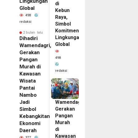
Lingkungan
di
Global
Kebun
498
Raya,
redaksi
Simbol
Komitmen
2 bulan lalu
Lingkungan
Dihadiri
Global
Wamendagri,
Gerakan
498
Pangan
Murah di
redaksi
Kawasan
Wisata
2
bulan
Pantai
lalu
Nambo
Dihadiri
Jadi
Wamendagri,
Gerakan
Simbol
Pangan
Kebangkitan
Murah
Ekonomi
di
Daerah
Kawasan
377