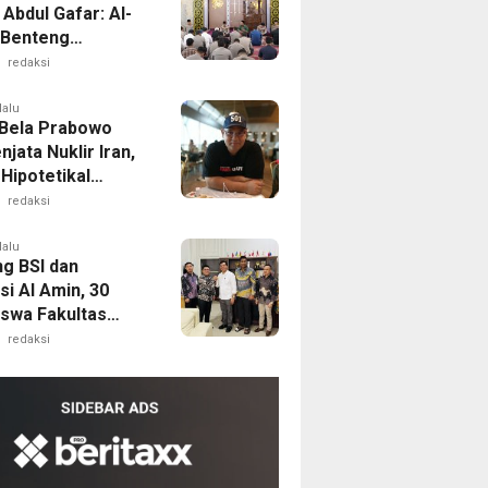
Abdul Gafar: Al-
 Benteng
gah
redaksi
pangan dan
it Masyarakat
lalu
Bela Prabowo
njata Nuklir Iran,
 Hipotetikal
Theory”
redaksi
lalu
g BSI dan
i Al Amin, 30
swa Fakultas
ian Unsultra
redaksi
 Beasiswa Sawit