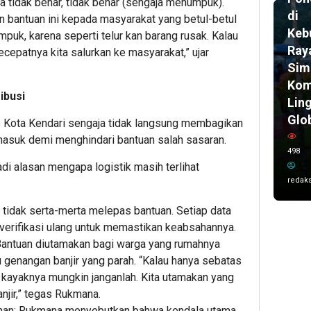
a tidak benar, tidak benar (sengaja menumpuk).
di
kan bantuan ini kepada masyarakat yang betul-betul
Keb
puk, karena seperti telur kan barang rusak. Kalau
Ray
cepatnya kita salurkan ke masyarakat,” ujar
Sim
Kom
ibusi
Lin
Glo
Kota Kendari sengaja tidak langsung membagikan
 masuk demi menghindari bantuan salah sasaran.
498
i alasan mengapa logistik masih terlihat
redaks
tidak serta-merta melepas bantuan. Setiap data
iverifikasi ulang untuk memastikan keabsahannya.
antuan diutamakan bagi warga yang rumahnya
genangan banjir yang parah.
“Kalau hanya sebatas
, kayaknya mungkin janganlah. Kita utamakan yang
njir,” tegas Rukmana.
han:
Rukmana menyebutkan bahwa kendala utama