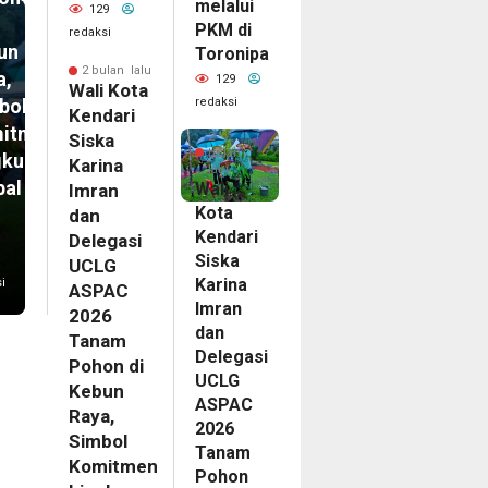
melalui
129
PKM di
redaksi
un
Toronipa
2 bulan lalu
a,
129
Wali Kota
redaksi
bol
Kendari
itmen
2
Siska
bulan
gkungan
Karina
lalu
bal
Wali
Imran
Kota
dan
Kendari
Delegasi
Siska
UCLG
Karina
i
ASPAC
Imran
2026
dan
Tanam
Delegasi
Pohon di
UCLG
Kebun
ASPAC
Raya,
2026
Simbol
Tanam
Komitmen
Pohon