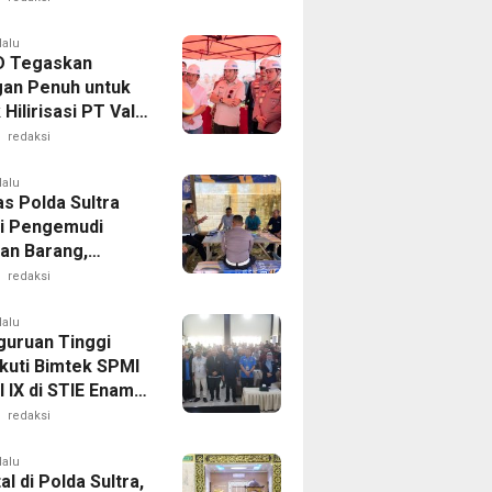
 Sultra melalui
Humas
lalu
D Tegaskan
an Penuh untuk
Hilirisasi PT Vale
alaa
redaksi
lalu
as Polda Sultra
i Pengemudi
an Barang,
an Kelaikan
redaksi
aan Demi
matan Berlalu
lalu
guruan Tinggi
Ikuti Bimtek SPMI
 IX di STIE Enam
endari
redaksi
lalu
al di Polda Sultra,