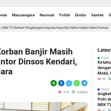
anda
Mancanegara
Nasional
Politik
Ekobis
Saintek
G
aan kepada Kapolda Sultra melalui Kabid Humas
MIND ID
14 jam lalu
Korban Banjir Masih
Lates
10 jam 
tor Dinsos Kendari,
Ketahu
dengan
cara
Mobil,
Konsel
88
Kandun
Berat
10 jam 
214
redaksi
Angkat
Polri 
MEK TV
Pengha
47