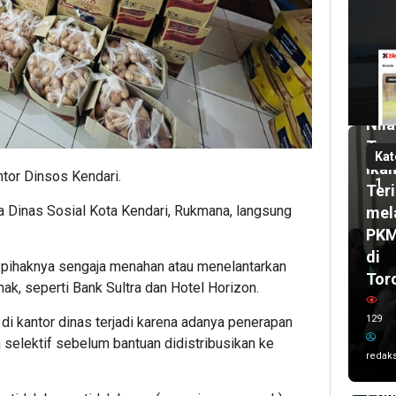
1
mi
lalu
Pas
UH
2
bul
Dor
lalu
Nila
Wal
Tam
Kot
Kat
Ika
Ken
ntor Dinsos Kendari.
1
Teri
Sis
a Dinas Sosial Kota Kendari, Rukmana, langsung
mel
Kar
PK
Imr
di
dan
 pihaknya sengaja menahan atau menelantarkan
Tor
Del
ak, seperti Bank Sultra dan Hotel Horizon.
UC
129
di kantor dinas terjadi karena adanya penerapan
AS
n selektif sebelum bantuan didistribusikan ke
202
redaks
Ta
Poh