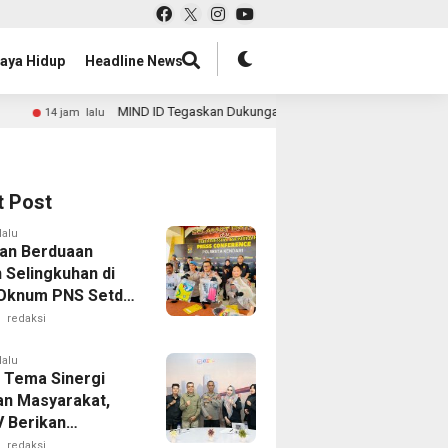
aya Hidup
Headline News
 Tegaskan Dukungan Penuh untuk Proyek Hilirisasi PT Vale di Pomalaa
t Post
lalu
an Berduaan
 Selingkuhan di
 Oknum PNS Setda
 Nabrak Adik
redaksi
g hingga Cedera
lalu
 Tema Sinergi
dan Masyarakat,
 Berikan
rgaan kepada
redaksi