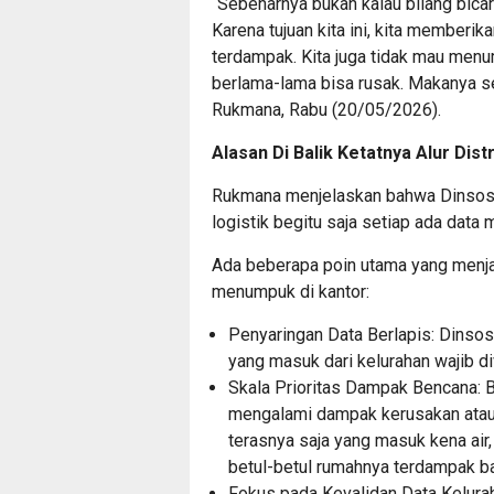
“Sebenarnya bukan kalau bilang bicar
Karena tujuan kita ini, kita memberi
terdampak. Kita juga tidak mau menum
berlama-lama bisa rusak. Makanya se
Rukmana, Rabu (20/05/2026).
Alasan Di Balik Ketatnya Alur Distr
Rukmana menjelaskan bahwa Dinsos 
logistik begitu saja setiap ada data
Ada beberapa poin utama yang menjad
menumpuk di kantor:
Penyaringan Data Berlapis:
Dinsos 
yang masuk dari kelurahan wajib d
Skala Prioritas Dampak Bencana:
B
mengalami dampak kerusakan atau 
terasnya saja yang masuk kena air
betul-betul rumahnya terdampak ba
Fokus pada Kevalidan Data Kelura