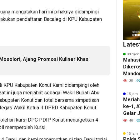
ana mengatakan hari ini pihaknya didampingi
lakukan pendaftaran Bacaleg di KPU Kabupaten
Lates
38 meni
osolori, Ajang Promosi Kuliner Khas
Mahas
Dikero
Mandon
Kendar
30
 di KPU Kabupaten Konut Kami didampingi oleh
Pelaku
t ini juga menjabat sebagai Wakil Bupati Abu
15 jam 
Meriah
abupaten Konut dan total bersama simpatisan
ke-1, 
 tegas Wakil Ketua II DPRD Kabupaten Konut.
Gelar J
rolehan kursi DPC PDIP Konut menargetkan 4
hingga 
48
Buluk
il memperoleh Kursi.
15 jam 
Polda 
4 Dapil, dan kami menargetkan di tiap Dapil terisi