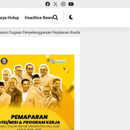
aya Hidup
Headline News
nggaraan Perjalanan Ibadah Umrah Tanpa Izin ke Kejaksaan
15 jam la