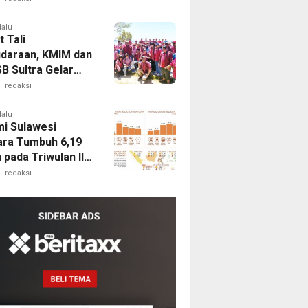
ari
lalu
 Tali
daraan, KMIM dan
B Sultra Gelar
ahmi di Pantai
redaksi
Kendari
lalu
i Sulawesi
ra Tumbuh 6,19
pada Triwulan II-
Sektor Akomodasi
redaksi
estasi Jadi
rong Utama
nggu