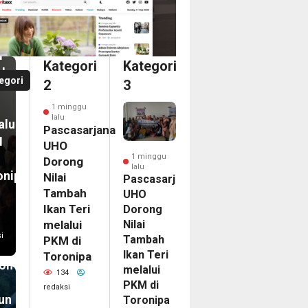
casarjana
O
an
ong
i
i
Kategori
Kategori
bah
a
egori
2
3
n
dari
1 minggu
ka
lalu
alui
ina
Pascasarjana
M
an
UHO
1 minggu
Dorong
lalu
onipa
Nilai
egasi
Pascasarjana
Tambah
UHO
LG
Ikan Teri
Dorong
PAC
melalui
Nilai
6
i
Tambah
PKM di
nam
Ikan Teri
Toronipa
on
melalui
134
PKM di
redaksi
un
Toronipa