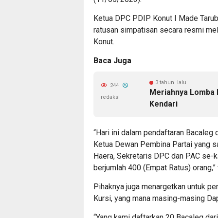
Ketua DPC PDIP Konut I Made Tarubu
ratusan simpatisan secara resmi me
Konut.
Baca Juga
3 tahun lalu
244
Meriahnya Lomba M
redaksi
Kendari
“Hari ini dalam pendaftaran Bacaleg
Ketua Dewan Pembina Partai yang saa
Haera, Sekretaris DPC dan PAC se-k
berjumlah 400 (Empat Ratus) orang,”
Pihaknya juga menargetkan untuk pe
Kursi, yang mana masing-masing Dap
“Yang kami daftarkan 20 Bacaleg dari 