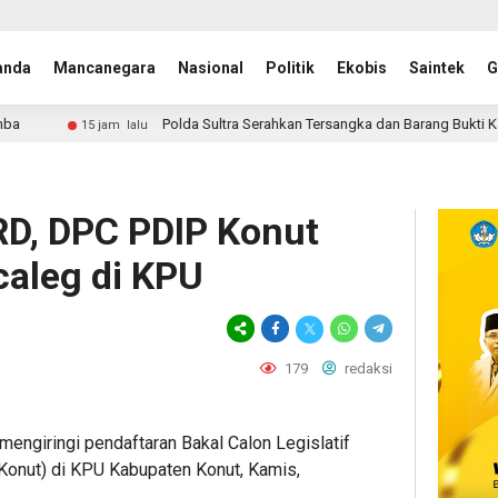
anda
Mancanegara
Nasional
Politik
Ekobis
Saintek
G
Polda Sultra Serahkan Tersangka dan Barang Bukti Kasus Dugaan Penyele
alu
RD, DPC PDIP Konut
caleg di KPU
179
redaksi
engiringi pendaftaran Bakal Calon Legislatif
onut) di KPU Kabupaten Konut, Kamis,