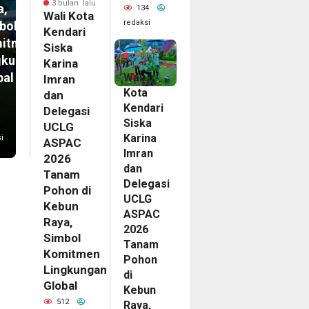
3 bulan lalu
a,
134
Wali Kota
redaksi
bol
Kendari
itmen
3
Siska
bulan
gkungan
Karina
lalu
bal
Wali
Imran
Kota
dan
Kendari
Delegasi
Siska
UCLG
Karina
i
ASPAC
Imran
2026
dan
Tanam
Delegasi
Pohon di
UCLG
Kebun
ASPAC
Raya,
2026
Simbol
Tanam
Komitmen
Pohon
Lingkungan
di
Global
Kebun
512
Raya,