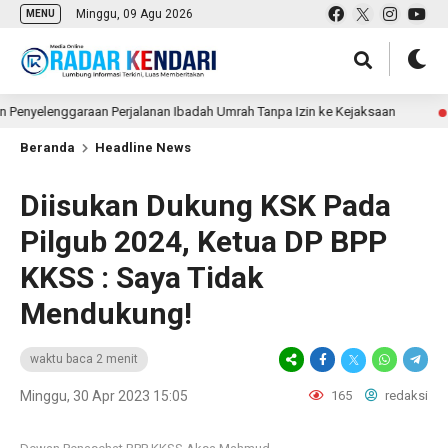
Minggu, 09 Agu 2026
MENU
lenggaraan Perjalanan Ibadah Umrah Tanpa Izin ke Kejaksaan
11 jam 
Beranda
Headline News
Diisukan Dukung KSK Pada
Pilgub 2024, Ketua DP BPP
KKSS : Saya Tidak
Mendukung!
waktu baca 2 menit
Minggu, 30 Apr 2023 15:05
165
redaksi