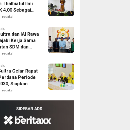
Thalbiatul Ilmi
K 4.00 Sebagai
n Terbaik
redaksi
lalu
ultra dan IAI Rawa
ajaki Kerja Sama
tan SDM dan
usahaan
redaksi
lalu
ultra Gelar Rapat
Perdana Periode
030, Siapkan
am Unggulan KPPG
redaksi
hingga Berzikir