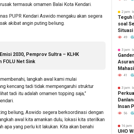
rusak termasuk ornamen Balai Kota Kendari.
Penyim
Penyak
2 jam l
 Dinas PUPR Kendari Aswido mengaku akan segera
Teguh 
k akibat angin puting beliung.
soal Se
Situasi
“Game 
49
3 jam l
misi 2030, Pemprov Sultra – KLHK
Ganden
 FOLU Net Sink
Asurans
Mahasi
Pertan
41
membenahi, langkah awal kami mulai
Terima
ang kencang tadi tidak mempengaruhi struktur
3 jam l
Perkuat
ihat tadi itu adalah ornamen topping saja,”
Danlan
endari.
Insan P
ting beliung, Aswido segera berkoordinasi dengan
Inform
56
ngkah awal kita amankan dulu, lokasi kita sterilkan
Edukat
h apa yang perlu kit lakukan. Kita akan benahi
16 jam 
UHO Wi