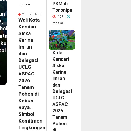
PKM di
redaksi
Toronipa
un
2 bulan lalu
125
Wali Kota
a,
redaksi
Kendari
bol
2
Siska
itmen
bulan
Karina
lalu
gkungan
Wali
Imran
bal
Kota
dan
Kendari
Delegasi
Siska
UCLG
Karina
ASPAC
i
Imran
2026
dan
Tanam
Delegasi
Pohon di
UCLG
Kebun
ASPAC
Raya,
2026
Simbol
Tanam
Komitmen
Pohon
Lingkungan
di