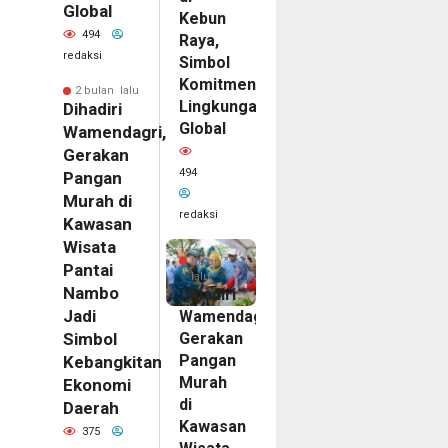
Global
Kebun
494
Raya,
redaksi
Simbol
Komitmen
2 bulan lalu
Lingkungan
Dihadiri
Global
Wamendagri,
Gerakan
494
Pangan
Murah di
redaksi
Kawasan
Wisata
2
bulan
Pantai
lalu
Nambo
Dihadiri
Jadi
Wamendagri,
Gerakan
Simbol
Pangan
Kebangkitan
Murah
Ekonomi
di
Daerah
Kawasan
375