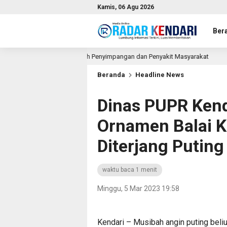
Kamis, 06 Agu 2026
Ber
Benteng Pencegah Penyimpangan dan Penyakit Masyarakat
T
2 jam lalu
Beranda
Headline News
Dinas PUPR Kend
Ornamen Balai K
Diterjang Puting
waktu baca 1 menit
Minggu, 5 Mar 2023 19:58
Kendari – Musibah angin puting beli