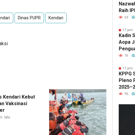
Nazwah 
Raih IP
Lulusa
ndari
Dinas PUPR
Kendari
63
17 jam 
Kadin S
Aopa J
aksi
Pengua
Kewira
76
17 jam 
KPPG S
Pleno 
2025–2
Progr
95
s Kendari Kebut
Sehat 
an Vaksinasi
er
n lalu