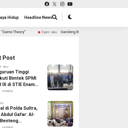
aya Hidup
Headline News
Gandeng BSI dan Asuransi Al Amin, 30 Mahasiswa Fakulta
3 jam lalu
t Post
t lalu
guruan Tinggi
Ikuti Bimtek SPMI
 IX di STIE Enam
endari
redaksi
alu
al di Polda Sultra,
Abdul Gafar: Al-
 Benteng
gah
redaksi