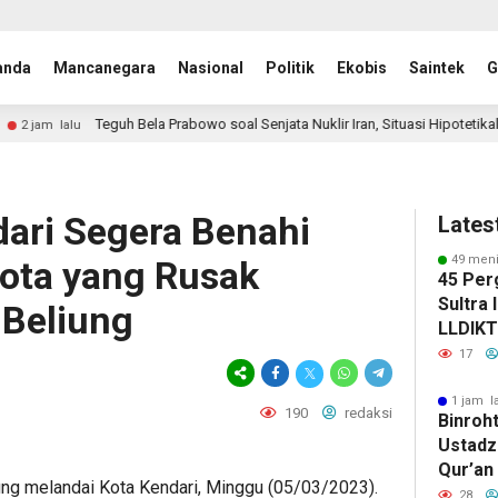
anda
Mancanegara
Nasional
Politik
Ekobis
Saintek
G
eguh Bela Prabowo soal Senjata Nuklir Iran, Situasi Hipotetikal “Game Theory”
ari Segera Benahi
Lates
49 meni
ota yang Rusak
45 Per
Sultra 
 Beliung
LLDIKTI
Enam K
17
1 jam l
190
redaksi
Binroht
Ustadz 
Qur’an
ung melandai Kota Kendari, Minggu (05/03/2023).
Pence
28