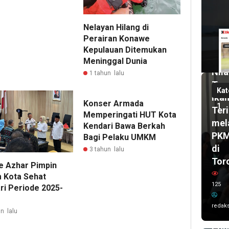
6
har
lalu
Nelayan Hilang di
Pas
Perairan Konawe
UH
Kepulauan Ditemukan
2
bul
Dor
Meninggal Dunia
lalu
Nila
Wal
1 tahun lalu
Tam
Kot
Kat
Ika
Ken
Konser Armada
1
Teri
Sis
Memperingati HUT Kota
mel
Kar
Kendari Bawa Berkah
PK
Bagi Pelaku UMKM
Imr
di
dan
3 tahun lalu
Tor
Del
e Azhar Pimpin
UC
 Kota Sehat
125
ri Periode 2025-
AS
202
redaks
n lalu
Ta
Poh