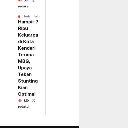
504
redaksi
3 bulan lalu
Hampir 7
Ribu
Keluarga
di Kota
Kendari
Terima
MBG,
Upaya
Tekan
Stunting
Kian
Optimal
320
redaksi