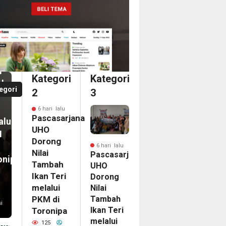
i
casarjana
O
an
ong
i
i
Kategori
Kategori
bah
a
egori
2
3
n
dari
6 hari lalu
ka
Pascasarjana
alui
ina
UHO
M
an
Dorong
6 hari lalu
Nilai
Pascasarjana
onipa
egasi
Tambah
UHO
LG
Ikan Teri
Dorong
PAC
melalui
Nilai
Tambah
6
PKM di
i
Ikan Teri
Toronipa
nam
melalui
on
125