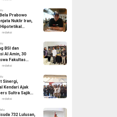
pangan dan
it Masyarakat
alu
Bela Prabowo
njata Nuklir Iran,
 Hipotetikal
Theory”
redaksi
alu
g BSI dan
i Al Amin, 30
swa Fakultas
ian Unsultra
redaksi
 Beasiswa Sawit
alu
 Sinergi,
al Kendari Ajak
ers Sultra Sajikan
asi Akurat dan
redaksi
if
lalu
suda 732 Lulusan,