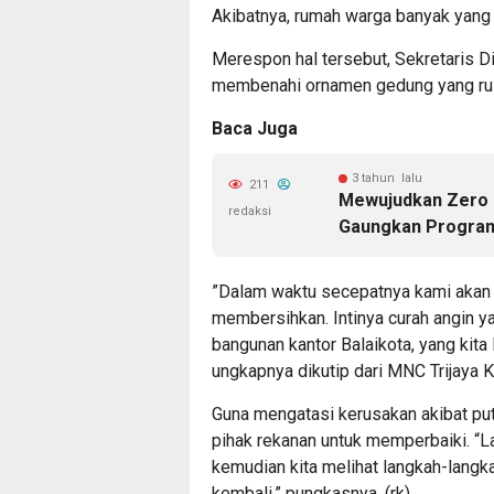
Akibatnya, rumah warga banyak yang 
Merespon hal tersebut, Sekretaris
membenahi ornamen gedung yang rusa
Baca Juga
3 tahun lalu
211
Mewujudkan Zero E
redaksi
Gaungkan Program
”Dalam waktu secepatnya kami akan 
membersihkan. Intinya curah angin y
bangunan kantor Balaikota, yang kita l
ungkapnya dikutip dari MNC Trijaya K
Guna mengatasi kerusakan akibat pu
pihak rekanan untuk memperbaiki. “La
kemudian kita melihat langkah-langka
kembali,” pungkasnya. (rk)