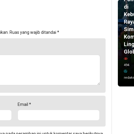
di
Keb
Ray
Sim
ikan.
Ruas yang wajib ditandai
*
Kom
Lin
Glo
494
redaks
Email
*
aya pada peramban ini untuk komentar saya berikutnya.