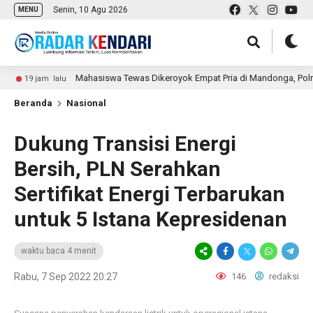
Senin, 10 Agu 2026
MENU
Mahasiswa Tewas Dikeroyok Empat Pria di Mandonga, Polresta Kenda
am lalu
Beranda
Nasional
Dukung Transisi Energi
Bersih, PLN Serahkan
Sertifikat Energi Terbarukan
untuk 5 Istana Kepresidenan
waktu baca 4 menit
Rabu, 7 Sep 2022 20:27
146
redaksi