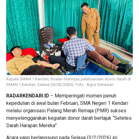
Kepala SMAN 1 Kendari, Ruslan meninjau pelaksanaan donor darah di
SMAN 1 Kendari, Selasa (03/02/2026). Foto : Agus Setiawan
RADARKENDARI.ID
– Memperingati momen penuh
kepedulian di awal bulan Februari, SMA Negeri 1 Kendari
melalui organisasi Palang Merah Remaja (PMR) sukses
menyelenggarakan kegiatan donor darah bertajuk
“Setetes
Darah Harapan Mereka”
.
Acara yang berlangsung pada Selasa (3/2/2026) ini