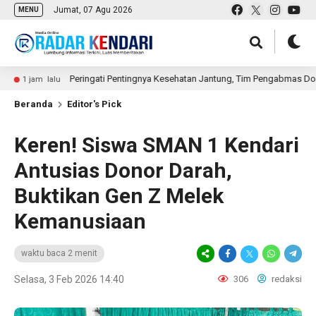
Jumat, 07 Agu 2026
MENU
Peringati Pentingnya Kesehatan Jantung, Tim Pengabmas Dosen Jurusa
m lalu
Beranda
Editor's Pick
Keren! Siswa SMAN 1 Kendari
Antusias Donor Darah,
Buktikan Gen Z Melek
Kemanusiaan
waktu baca 2 menit
Selasa, 3 Feb 2026 14:40
306
redaksi