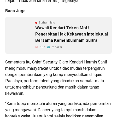
terjadi. Tidak ada tarian erotis,” tegasnya.
Baca Juga
3 tahun lalu
Wawali Kendari Teken MoU
Penerbitan Hak Kekayaan Intelektual
Bersama Kemenkumham Sultra
197
redaksi
Sementara itu, Chief Security Claro Kendari Harmin Sanif
mengimbau masyarakat untuk tidak mudah terpengaruh
dengan pemberitaan yang kerap menyudutkan d’liquid.
Pasalnya, perform talent yang dihadirkan semata-mata
untuk menghibur pengunjung dan masih dalam tahap
kewajaran.
“Kami tetap mematuhi aturan yang berlaku, ada pemerintah
yang mengawasi. Dancer yang tampil masih dalam
konteks wajar. Justru kami selalu hadirkan penampilan