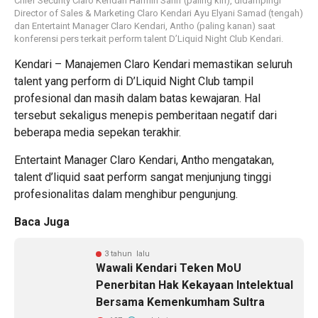
Chief Security Claro Kendari Harmin Sanif (paling kiri), didampingi
Director of Sales & Marketing Claro Kendari Ayu Elyani Samad (tengah)
dan Entertaint Manager Claro Kendari, Antho (paling kanan) saat
konferensi pers terkait perform talent D’Liquid Night Club Kendari.
Kendari – Manajemen Claro Kendari memastikan seluruh
talent yang perform di D’Liquid Night Club tampil
profesional dan masih dalam batas kewajaran. Hal
tersebut sekaligus menepis pemberitaan negatif dari
beberapa media sepekan terakhir.
Entertaint Manager Claro Kendari, Antho mengatakan,
talent d’liquid saat perform sangat menjunjung tinggi
profesionalitas dalam menghibur pengunjung.
Baca Juga
3 tahun lalu
Wawali Kendari Teken MoU
Penerbitan Hak Kekayaan Intelektual
Bersama Kemenkumham Sultra