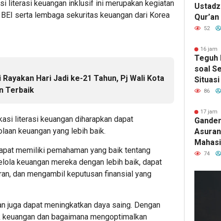
 literasi keuangan inklusif ini merupakan kegiatan
Ustadz 
BEI serta lembaga sekuritas keuangan dari Korea
Qur’an
Pence
52
Penyim
Penyak
16 jam 
Teguh 
soal Se
Rayakan Hari Jadi ke-21 Tahun, Pj Wali Kota
Situasi
n Terbaik
“Game 
86
17 jam 
kasi literasi keuangan diharapkan dapat
Ganden
laan keuangan yang lebih baik.
Asurans
Mahasi
pat memiliki pemahaman yang baik tentang
Pertan
74
lola keuangan mereka dengan lebih baik, dapat
Terima
an, dan mengambil keputusan finansial yang
gan juga dapat meningkatkan daya saing. Dengan
k keuangan dan bagaimana mengoptimalkan