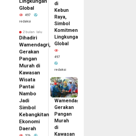
Lingkungan
di
Global
Kebun
497
Raya,
redaksi
Simbol
Komitmen
2 bulan lalu
Lingkungan
Dihadiri
Global
Wamendagri,
Gerakan
497
Pangan
Murah di
redaksi
Kawasan
Wisata
2
bulan
Pantai
lalu
Nambo
Dihadiri
Jadi
Wamendagri,
Gerakan
Simbol
Pangan
Kebangkitan
Murah
Ekonomi
di
Daerah
Kawasan
376