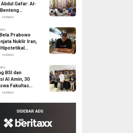
Abdul Gafar: Al-
 Benteng
gah
redaksi
pangan dan
it Masyarakat
lalu
Bela Prabowo
njata Nuklir Iran,
 Hipotetikal
Theory”
redaksi
lalu
g BSI dan
i Al Amin, 30
swa Fakultas
ian Unsultra
redaksi
 Beasiswa Sawit