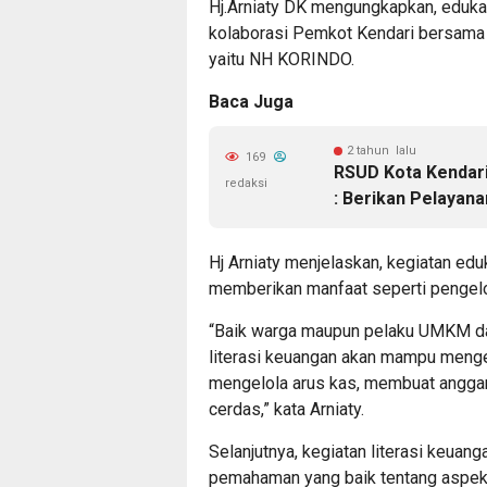
Hj.Arniaty DK mengungkapkan, edukasi
kolaborasi Pemkot Kendari bersama 
yaitu NH KORINDO.
Baca Juga
2 tahun lalu
169
RSUD Kota Kendari 
redaksi
: Berikan Pelayana
Hj Arniaty menjelaskan, kegiatan edu
memberikan manfaat seperti pengelo
“Baik warga maupun pelaku UMKM da
literasi keuangan akan mampu menge
mengelola arus kas, membuat anggar
cerdas,” kata Arniaty.
Selanjutnya, kegiatan literasi keuan
pemahaman yang baik tentang aspe