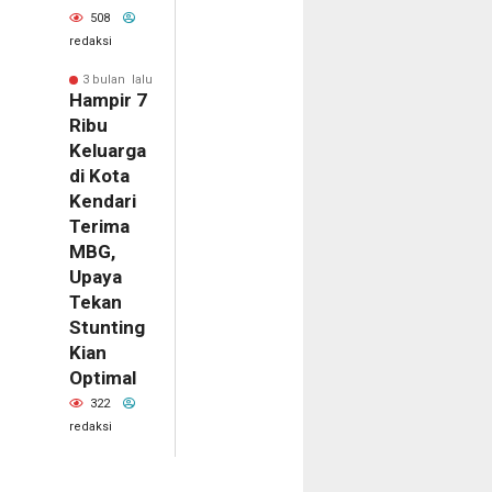
508
redaksi
3 bulan lalu
Hampir 7
Ribu
Keluarga
di Kota
Kendari
Terima
MBG,
Upaya
Tekan
Stunting
Kian
Optimal
322
redaksi