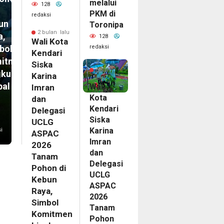
melalui
128
PKM di
redaksi
un
Toronipa
2 bulan lalu
a,
128
Wali Kota
redaksi
bol
Kendari
itmen
2
Siska
bulan
gkungan
Karina
lalu
bal
Wali
Imran
Kota
dan
Kendari
Delegasi
Siska
UCLG
Karina
i
ASPAC
Imran
2026
dan
Tanam
Delegasi
Pohon di
UCLG
Kebun
ASPAC
Raya,
2026
Simbol
Tanam
Komitmen
Pohon