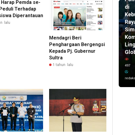
a Harap Pemda se-
di
Peduli Terhadap
Keb
iswa Diperantauan
Ray
n lalu
Sim
Kom
Mendagri Beri
Lin
Penghargaan Bergengsi
Kepada Pj. Gubernur
Glo
Sultra
1 tahun lalu
497
redaks