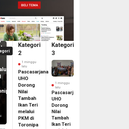
nggu
casarjana
O
an
ong
i
i
Kategori
Kategori
bah
a
egori
2
3
n
dari
1 minggu
ka
lalu
alui
ina
Pascasarjana
M
an
UHO
1 minggu
Dorong
lalu
onipa
Nilai
egasi
Pascasarjana
Tambah
UHO
LG
Ikan Teri
Dorong
PAC
melalui
Nilai
6
i
Tambah
PKM di
nam
Ikan Teri
Toronipa
on