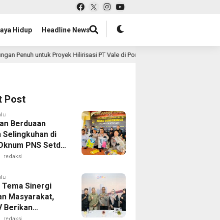
aya Hidup
Headline News
k Proyek Hilirisasi PT Vale di Pomalaa
Ditlantas Polda
12 jam lalu
t Post
alu
an Berduaan
 Selingkuhan di
 Oknum PNS Setda
 Nabrak Adik
redaksi
g hingga Cedera
alu
 Tema Sinergi
dan Masyarakat,
 Berikan
rgaan kepada
redaksi