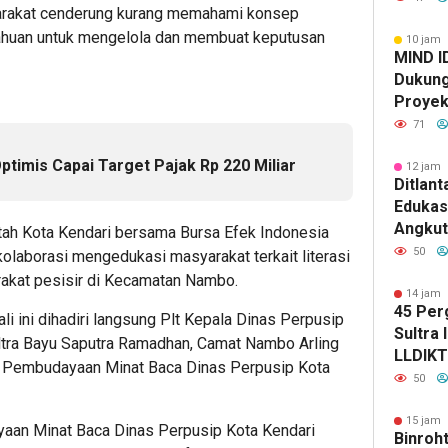
arakat cenderung kurang memahami konsep
Kapolda
tahuan untuk mengelola dan membuat keputusan
Kabid 
10 jam 
MIND I
Dukung
Proyek 
di Pom
71
timis Capai Target Pajak Rp 220 Miliar
12 jam 
Ditlant
Edukas
Angkut
ntah Kota Kendari bersama Bursa Efek Indonesia
Tekank
50
kolaborasi mengedukasi masyarakat terkait literasi
Kendar
akat pesisir di Kecamatan Nambo.
Kesela
14 jam 
45 Per
Lintas
li ini dihadiri langsung Plt Kepala Dinas Perpusip
Sultra 
ultra Bayu Saputra Ramadhan, Camat Nambo Arling
LLDIKTI
 Pembudayaan Minat Baca Dinas Perpusip Kota
Enam K
50
15 jam 
an Minat Baca Dinas Perpusip Kota Kendari
Binroht