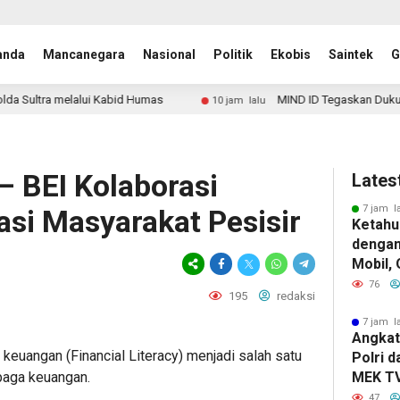
anda
Mancanegara
Nasional
Politik
Ekobis
Saintek
G
lalui Kabid Humas
MIND ID Tegaskan Dukungan Penuh untu
10 jam lalu
– BEI Kolaborasi
Lates
7 jam l
asi Masyarakat Pesisir
Ketahu
dengan
Mobil,
Konsel
76
195
redaksi
Kandun
Berat
7 jam l
Angkat
 keuangan (Financial Literacy) menjadi salah satu
Polri 
baga keuangan.
MEK TV
Pengha
47