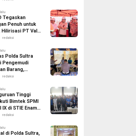
 Sultra melalui
Humas
lalu
D Tegaskan
an Penuh untuk
Hilirisasi PT Vale
alaa
redaksi
lalu
as Polda Sultra
i Pengemudi
an Barang,
an Kelaikan
redaksi
aan Demi
matan Berlalu
lalu
guruan Tinggi
Ikuti Bimtek SPMI
 IX di STIE Enam
endari
redaksi
lalu
al di Polda Sultra,