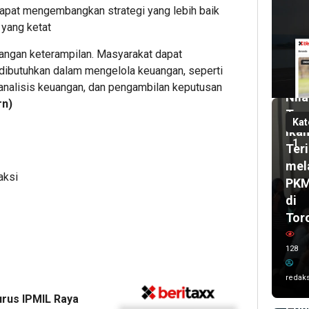
apat mengembangkan strategi yang lebih baik
1
mi
 yang ketat
lalu
Pas
angan keterampilan. Masyarakat dapat
UH
2
ibutuhkan dalam mengelola keuangan, seperti
bul
Dor
nalisis keuangan, dan pengambilan keputusan
lalu
Nila
Wal
rn)
Tam
Kot
Kat
Ika
Ken
1
Teri
Sis
mel
Kar
aksi
PK
Imr
di
dan
Tor
Del
UC
128
AS
202
redaks
Ta
rus IPMIL Raya
Poh