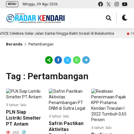
Minggu, 09 Agu 2026
MENU
CE Celebes Gelar Jalan Santai hingga Bakti Sosial di Bulukumba
19 ja
Beranda
Pertambangan
Tag : Pertambangan
3 tahun lalu
PLN Siap
3 tahun lalu
Listriki Smelter
Safrin Pastikan
PT Antam
4 tahun lalu
Aktivitas
265