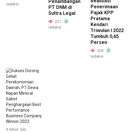
Realisasi
Penambangan
redaksi
Penerimaan
PT DNM di
Pajak KPP
Sultra Legal
Pratama
227
Kendari
redaksi
Triwulan I 2022
Tumbuh 0,65
Persen
204
redaksi
4 tahun lalu