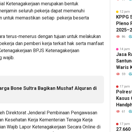
ial Ketenagakerjaan merupakan bentuk
 menjamin seluruh pekerja dapat memenuhi
12 jam 
KPPG S
an untuk memastikan setiap pekerja beserta
Pleno 
2025–2
cara terus-menerus dengan tujuan untuk melakukan
Progr
86
Sehat 
ekerja dan pemberi kerja terkait hak serta manfaat
14 jam 
 Ketenagakerjaan BPJS Ketenagakerjaan
Jasa R
 wajib.
Santun
Waris 
KM Mut
59
17 jam 
arga Bone Sultra Bagikan Mushaf Alquran di
Polres
Kasus 
Handph
Berhas
61
leh Direktorat Jenderal Pembinaan Pengawasan
n Kesehatan Kerja Kementerian Tenaga Kerja
17 jam 
an Wajib Lapor Ketenagakerjaan Secara Online di
27.660