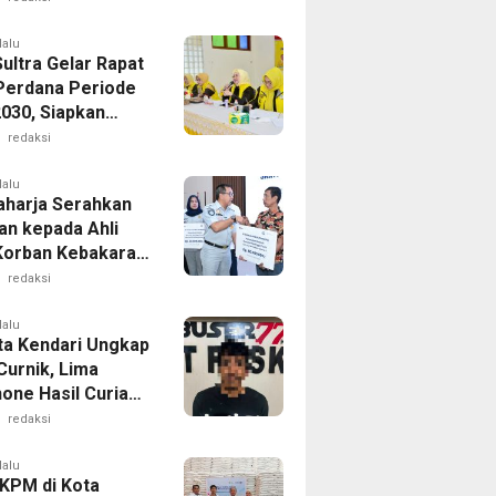
lalu
ultra Gelar Rapat
Perdana Periode
030, Siapkan
am Unggulan KPPG
redaksi
hingga Berzikir
lalu
aharja Serahkan
an kepada Ahli
Korban Kebakaran
iara Sentosa II
redaksi
lalu
ta Kendari Ungkap
Curnik, Lima
one Hasil Curian
il Diamankan
redaksi
lalu
 KPM di Kota