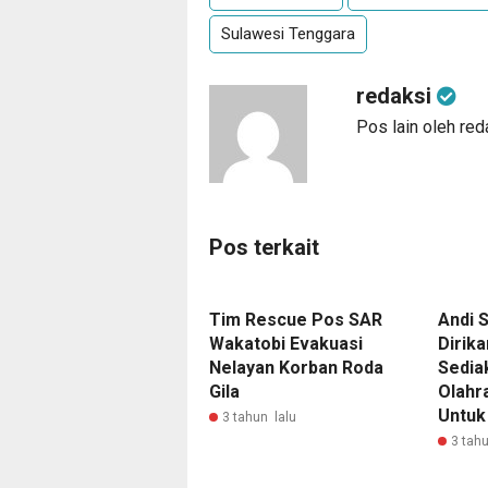
Sulawesi Tenggara
redaksi
Pos lain oleh red
Pos terkait
Tim Rescue Pos SAR
Andi 
Wakatobi Evakuasi
Dirik
Nelayan Korban Roda
Sediak
Gila
Olahr
Untuk
3 tahun lalu
3 tahu