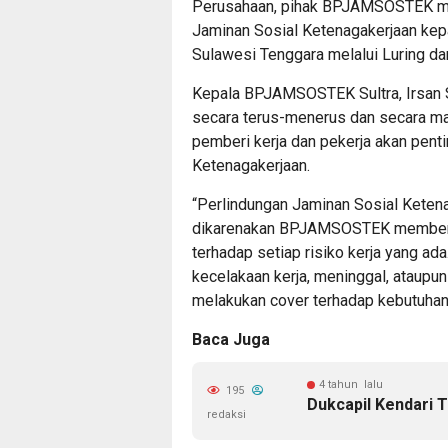
Perusahaan, pihak BPJAMSOSTEK mel
Jaminan Sosial Ketenagakerjaan kepa
Sulawesi Tenggara melalui Luring da
Kepala BPJAMSOSTEK Sultra, Irsan 
secara terus-menerus dan secara ma
pemberi kerja dan pekerja akan pent
Ketenagakerjaan.
“Perlindungan Jaminan Sosial Kete
dikarenakan BPJAMSOSTEK memberika
terhadap setiap risiko kerja yang ad
kecelakaan kerja, meninggal, ataup
melakukan cover terhadap kebutuhan 
Baca Juga
4 tahun lalu
195
Dukcapil Kendari 
redaksi