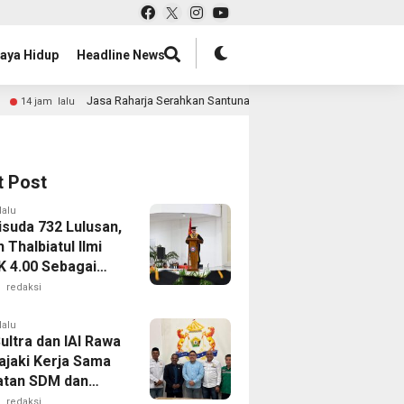
aya Hidup
Headline News
Jasa Raharja Serahkan Santunan kepada Ahli Waris Korban Kebakaran KM Muti
t Post
lalu
suda 732 Lulusan,
Thalbiatul Ilmi
K 4.00 Sebagai
n Terbaik
redaksi
lalu
ultra dan IAI Rawa
ajaki Kerja Sama
tan SDM dan
usahaan
redaksi