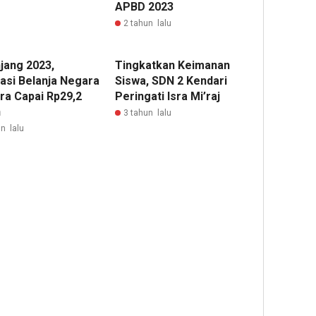
APBD 2023
2 tahun lalu
jang 2023,
Tingkatkan Keimanan
sasi Belanja Negara
Siswa, SDN 2 Kendari
tra Capai Rp29,2
Peringati Isra Mi’raj
n
3 tahun lalu
n lalu