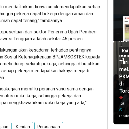
6
rlu mendaftarkan dirinya untuk mendapatkan setiap
har
Sehingga pekerja dapat bekerja dengan aman dan
lalu
Pas
umah dapat tenang,” tambahnya.
UH
2
 kepesertaan dari sektor Penerima Upah Pemberi
bul
Dor
lalu
lawesi Tenggara adalah sekitar 46 persen.
Nila
Wal
Tam
Kot
 dukungan akan kesadaran terhadap pentingnya
Kat
Ika
Ken
inan Sosial Ketenagakerjaan BPJAMSOSTEK kepada
1
Teri
Sis
k melindungi seluruh pekerja, sehingga dibutuhkan
mel
Kar
r setiap pekerja mendapatkan haknya menjadi
PK
an.
Imr
di
dan
agakerjaan memiliki peranan yang sama dengan
Tor
Del
utus risiko kerja, sehingga pekerja dan
UC
npa mengkhawatirkan risiko kerja yang ada,”
125
AS
202
redaks
Ta
jaan
Kendari
Perusahaan
Poh