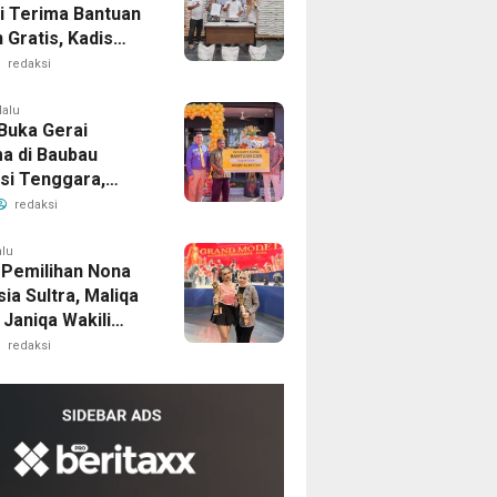
i Terima Bantuan
 Gratis, Kadis
ng Pastikan
redaksi
as Beras Terjaga
lalu
Buka Gerai
a di Baubau
si Tenggara,
ld’s Indonesia
redaksi
 Ekonomi Daerah
rap Tenaga Kerja
alu
I Pemilihan Nona
ia Sultra, Maliqa
Janiqa Wakili
Ke Tingkat
redaksi
al