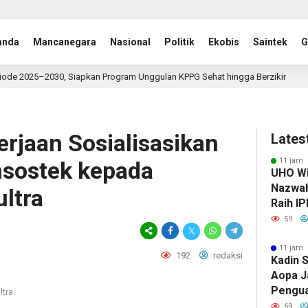
anda
Mancanegara
Nasional
Politik
Ekobis
Saintek
G
 Siapkan Program Unggulan KPPG Sehat hingga Berzikir
14 jam lalu
rjaan Sosialisasikan
Lates
11 jam 
sostek kepada
UHO Wi
Nazwah 
ltra
Raih IP
Lulusa
59
11 jam 
192
redaksi
Kadin S
Aopa J
Pengua
tra.
Kewira
69