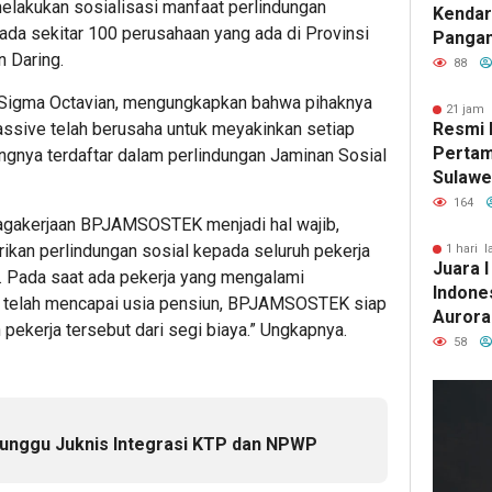
akukan sosialisasi manfaat perlindungan
Kendar
da sekitar 100 perusahaan yang ada di Provinsi
Pangan
n Daring.
Ketapa
88
Kualit
Sigma Octavian, mengungkapkan bahwa pihaknya
21 jam 
ssive telah berusaha untuk meyakinkan setiap
Resmi 
Pertam
ingnya terdaftar dalam perlindungan Jaminan Sosial
Sulawe
McDona
164
nagakerjaan BPJAMSOSTEK menjadi hal wajib,
Dorong
dan Se
n perlindungan sosial kepada seluruh pekerja
1 hari l
Juara 
Lokal
a. Pada saat ada pekerja yang mengalami
Indones
un telah mencapai usia pensiun, BPJAMSOSTEK siap
Aurora 
pekerja tersebut dari segi biaya.” Ungkapnya.
Sultra 
58
Nasion
Tunggu Juknis Integrasi KTP dan NPWP