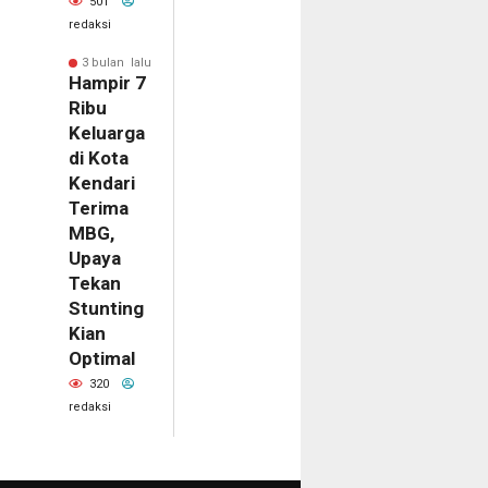
501
redaksi
3 bulan lalu
Hampir 7
Ribu
Keluarga
di Kota
Kendari
Terima
MBG,
Upaya
Tekan
Stunting
Kian
Optimal
320
redaksi