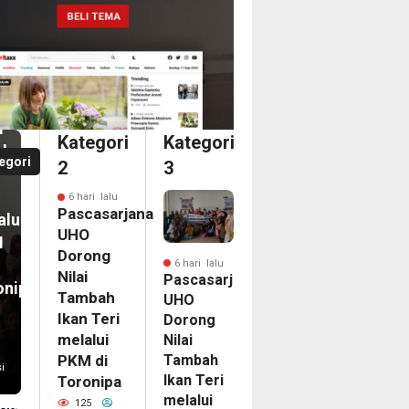
i
casarjana
O
an
ong
i
i
Kategori
Kategori
bah
a
egori
2
3
n
dari
6 hari lalu
ka
Pascasarjana
alui
ina
UHO
M
an
Dorong
6 hari lalu
Nilai
Pascasarjana
onipa
egasi
Tambah
UHO
LG
Ikan Teri
Dorong
PAC
melalui
Nilai
Tambah
6
PKM di
i
Ikan Teri
Toronipa
nam
melalui
on
125