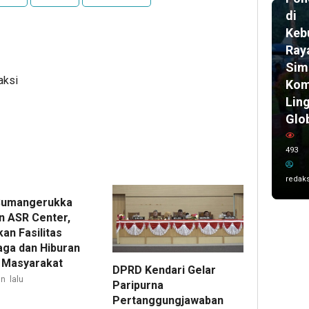
di
Keb
Ray
Sim
aksi
Kom
Lin
Glo
493
redaks
Sumangerukka
an ASR Center,
an Fasilitas
aga dan Hiburan
 Masyarakat
DPRD Kendari Gelar
n lalu
Paripurna
Pertanggungjawaban