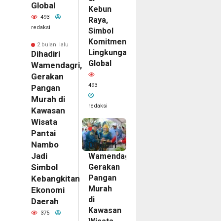
Global
Kebun
493
Raya,
redaksi
Simbol
Komitmen
2 bulan lalu
Lingkungan
Dihadiri
Global
Wamendagri,
Gerakan
493
Pangan
Murah di
redaksi
Kawasan
Wisata
2
bulan
Pantai
lalu
Nambo
Dihadiri
Jadi
Wamendagri,
Gerakan
Simbol
Pangan
Kebangkitan
Murah
Ekonomi
di
Daerah
Kawasan
375