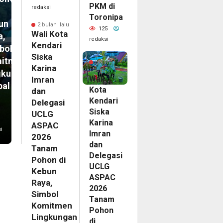
PKM di
redaksi
Toronipa
un
2 bulan lalu
125
Wali Kota
a,
redaksi
Kendari
bol
2
Siska
itmen
bulan
Karina
lalu
gkungan
Wali
Imran
bal
Kota
dan
Kendari
Delegasi
Siska
UCLG
Karina
ASPAC
i
Imran
2026
dan
Tanam
Delegasi
Pohon di
UCLG
Kebun
ASPAC
Raya,
2026
Simbol
Tanam
Komitmen
Pohon
Lingkungan
di