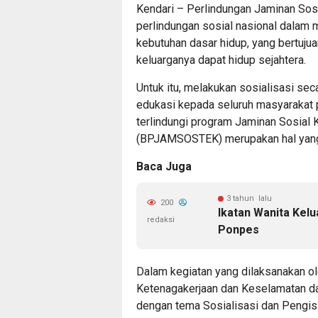
Kendari – Perlindungan Jaminan Sos
perlindungan sosial nasional dalam
kebutuhan dasar hidup, yang bertuju
keluarganya dapat hidup sejahtera.
Untuk itu, melakukan sosialisasi se
edukasi kepada seluruh masyarakat p
terlindungi program Jaminan Sosial
(BPJAMSOSTEK) merupakan hal yang
Baca Juga
3 tahun lalu
200
Ikatan Wanita Kelu
redaksi
Ponpes
Dalam kegiatan yang dilaksanakan o
Ketenagakerjaan dan Keselamatan da
dengan tema Sosialisasi dan Pengisi