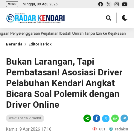
Minggu, 09 Agu 2026
MENU
nyelenggaraan Perjalanan Ibadah Umrah Tanpa Izin ke Kejaksaan
2 j
Beranda
Editor's Pick
Bukan Larangan, Tapi
Pembatasan! Asosiasi Driver
Pelabuhan Kendari Angkat
Bicara Soal Polemik dengan
Driver Online
waktu baca 2 menit
Kamis, 9 Apr 2026 17:16
651
redaksi