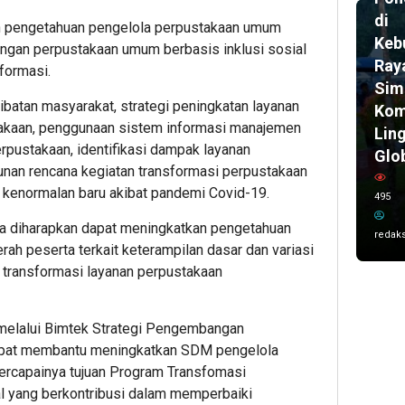
di
an pengetahuan pengelola perpustakaan umum
Keb
angan perpustakaan umum berbasis inklusi sosial
Ray
formasi.
Sim
ibatan masyarakat, strategi peningkatan layanan
Kom
stakaan, penggunaan sistem informasi manajemen
Lin
pustakaan, identifikasi dampak layanan
Glo
unan rencana kegiatan transformasi perpustakaan
i kenormalan baru akibat pandemi Covid-19.
495
juga diharapkan dapat meningkatkan pengetahuan
redaks
ah peserta terkait keterampilan dasar dan variasi
 transformasi layanan perpustakaan
melalui Bimtek Strategi Pengembangan
apat membantu meningkatkan SDM pengelola
ercapainya tujuan Program Transfomasi
al yang berkontribusi dalam memperbaiki