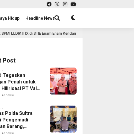
aya Hidup
Headline News
 di STIE Enam Enam Kendari
Binrohtal di Polda Sultra, Us
6 jam lalu
t Post
alu
D Tegaskan
an Penuh untuk
Hilirisasi PT Vale
alaa
redaksi
alu
as Polda Sultra
i Pengemudi
an Barang,
an Kelaikan
redaksi