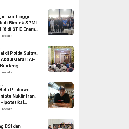
aan Demi
matan Berlalu
alu
guruan Tinggi
Ikuti Bimtek SPMI
 IX di STIE Enam
endari
redaksi
alu
al di Polda Sultra,
Abdul Gafar: Al-
 Benteng
gah
redaksi
pangan dan
it Masyarakat
alu
Bela Prabowo
njata Nuklir Iran,
 Hipotetikal
Theory”
redaksi
alu
g BSI dan