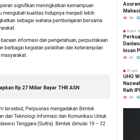
Asurans
 peran signifikan meningkatkan kemampuan
Mahasi
 mengubah kualitas hidupnya menjadi lebih
Pertan
58
ingkatkan sebagai wahana pembelajaran bersama
Terima
arakat.
8 jam l
Perkuat
bacaan informasi dan pengetahuan, perpustakaan
Danlan
n berbagai kegiatan pelatihan dan keterampilan
Insan P
 masyarakat.
Inform
65
Edukat
21 jam 
UHO Wi
Nazwah 
apkan Rp 27 Miliar Bayar THR ASN
Raih IP
Lulusa
68
m tersebut, Perpusnas mengadakan Bimtek
n dan Teknologi Informasi dan Komunikasi Untuk
lawesi Tenggara (Sultra). Bimtek dimulai 19 – 22