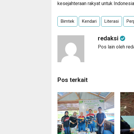
kesejahteraan rakyat untuk Indonesia
Bimtek
Kendari
Literasi
Per
redaksi
Pos lain oleh red
Pos terkait