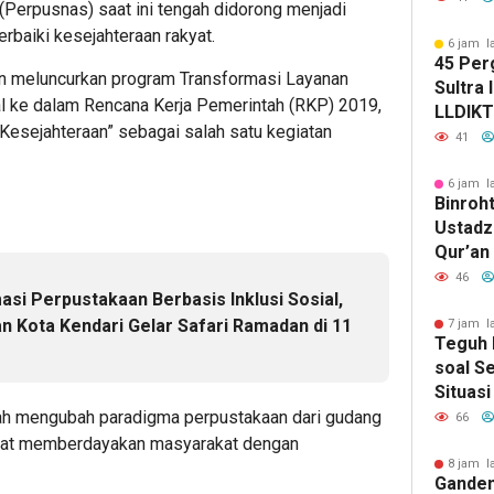
(Perpusnas) saat ini tengah didorong menjadi
Kendar
rbaiki kesejahteraan rakyat.
Kesela
6 jam l
45 Per
Lintas
 meluncurkan program Transformasi Layanan
Sultra 
al ke dalam Rencana Kerja Pemerintah (RKP) 2019,
LLDIKTI
 Kesejahteraan” sebagai salah satu kegiatan
Enam K
41
6 jam l
Binroht
Ustadz 
Qur’an
Pence
46
si Perpustakaan Berbasis Inklusi Sosial,
Penyim
Penyak
n Kota Kendari Gelar Safari Ramadan di 11
7 jam l
Teguh 
soal Se
Situasi
“Game 
lah mengubah paradigma perpustakaan dari gudang
66
pat memberdayakan masyarakat dengan
8 jam l
Ganden