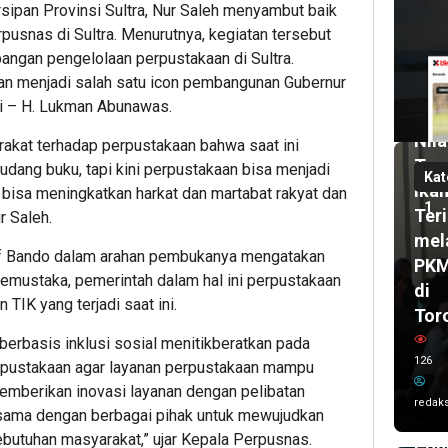
sipan Provinsi Sultra, Nur Saleh menyambut baik
6
har
pusnas di Sultra. Menurutnya, kegiatan tersebut
lalu
angan pengelolaan perpustakaan di Sultra.
Pas
kaan menjadi salah satu icon pembangunan Gubernur
UH
2
azi – H. Lukman Abunawas.
bul
Dor
lalu
Nila
Wal
akat terhadap perpustakaan bahwa saat ini
Tam
dang buku, tapi kini perpustakaan bisa menjadi
Kot
Kat
Ika
bisa meningkatkan harkat dan martabat rakyat dan
Ken
1
Teri
r Saleh.
Sis
mel
Kar
 Bando dalam arahan pembukanya mengatakan
PK
Imr
mustaka, pemerintah dalam hal ini perpustakaan
di
dan
IK yang terjadi saat ini.
Tor
Del
berbasis inklusi sosial menitikberatkan pada
UC
126
rpustakaan agar layanan perpustakaan mampu
AS
mberikan inovasi layanan dengan pelibatan
202
redaks
sama dengan berbagai pihak untuk mewujudkan
Ta
butuhan masyarakat,” ujar Kepala Perpusnas.
Poh