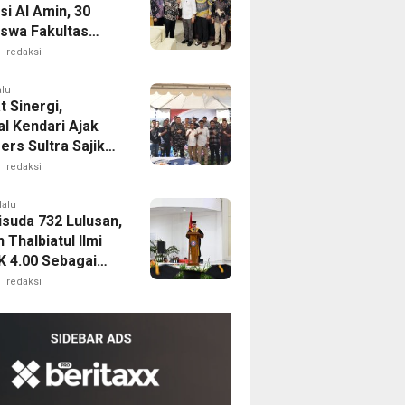
i Al Amin, 30
swa Fakultas
ian Unsultra
redaksi
 Beasiswa Sawit
alu
 Sinergi,
al Kendari Ajak
ers Sultra Sajikan
asi Akurat dan
redaksi
if
lalu
suda 732 Lulusan,
Thalbiatul Ilmi
K 4.00 Sebagai
n Terbaik
redaksi