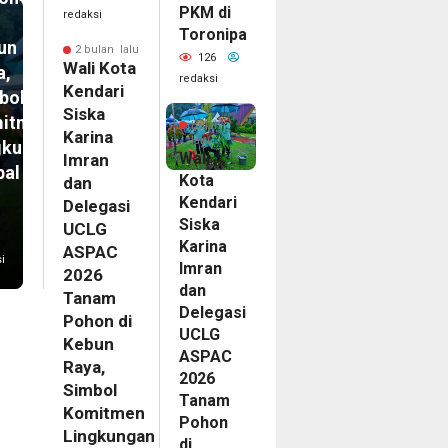
PKM di
redaksi
Toronipa
un
2 bulan lalu
126
Wali Kota
a,
redaksi
Kendari
bol
2
Siska
itmen
bulan
Karina
lalu
gkungan
Wali
Imran
bal
Kota
dan
Kendari
Delegasi
Siska
UCLG
Karina
ASPAC
i
Imran
2026
dan
Tanam
Delegasi
Pohon di
UCLG
Kebun
ASPAC
Raya,
2026
Simbol
Tanam
Komitmen
Pohon
Lingkungan
di