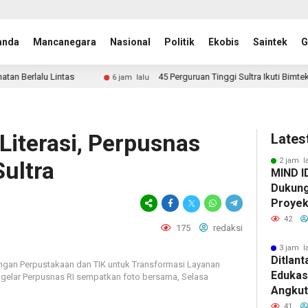
anda
Mancanegara
Nasional
Politik
Ekobis
Saintek
G
s
45 Perguruan Tinggi Sultra Ikuti Bimtek SPMI LLDIKTI IX
6 jam lalu
Literasi, Perpusnas
Lates
2 jam l
Sultra
MIND I
Dukung
Proyek 
di Pom
42
175
redaksi
3 jam l
Ditlant
ngan Perpustakaan dan TIK untuk Transformasi Layanan
Edukas
digelar Perpusnas RI sempatkan foto bersama, Selasa
Angkut
Tekank
41