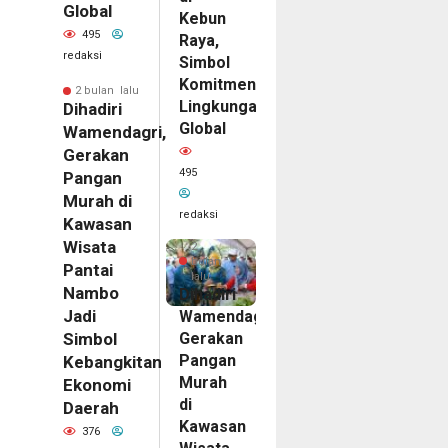
Global
Kebun
495
Raya,
redaksi
Simbol
Komitmen
2 bulan lalu
Lingkungan
Dihadiri
Global
Wamendagri,
Gerakan
495
Pangan
Murah di
redaksi
Kawasan
Wisata
2
bulan
Pantai
lalu
Nambo
Dihadiri
Jadi
Wamendagri,
Gerakan
Simbol
Pangan
Kebangkitan
Murah
Ekonomi
di
Daerah
Kawasan
376