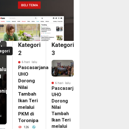
i
casarjana
O
an
ong
i
i
Kategori
Kategori
bah
a
egori
2
3
n
dari
6 hari lalu
ka
Pascasarjana
alui
ina
UHO
M
an
Dorong
6 hari lalu
Nilai
Pascasarjana
onipa
egasi
Tambah
UHO
LG
Ikan Teri
Dorong
PAC
melalui
Nilai
Tambah
6
PKM di
i
Ikan Teri
Toronipa
nam
melalui
on
126