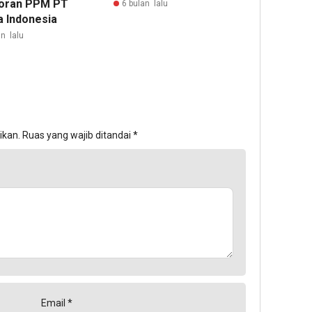
oran PPM PT
6 bulan lalu
a Indonesia
n lalu
ikan.
Ruas yang wajib ditandai
*
Email
*