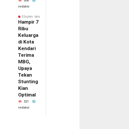
506
redaksi
3 bulan lalu
Hampir 7
Ribu
Keluarga
di Kota
Kendari
Terima
MBG,
Upaya
Tekan
Stunting
Kian
Optimal
321
redaksi