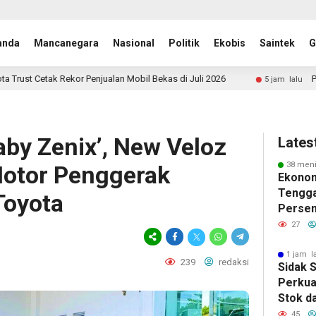
anda
Mancanegara
Nasional
Politik
Ekobis
Saintek
G
Rekor Penjualan Mobil Bekas di Juli 2026
Polresta Kendar
5 jam lalu
aby Zenix’, New Veloz
Lates
38 meni
Motor Penggerak
Ekonom
Tengga
Toyota
Persen 
2026, 
27
dan Inv
Pendo
1 jam l
239
redaksi
Sidak 
Perkua
Stok d
45