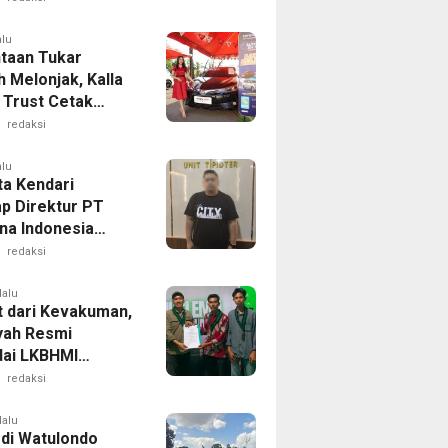
alu
taan Tukar
 Melonjak, Kalla
 Trust Cetak
Penjualan Mobil
redaksi
i Juli 2026
alu
ta Kendari
p Direktur PT
ina Indonesia
t Dugaan Penipuan
redaksi
nelantaran
n Jemaah Umrah
lalu
t dari Kevakuman,
yah Resmi
ai LKBHMI
 Kendari 2026–
redaksi
lalu
di Watulondo