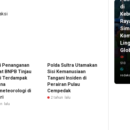
di
Keb
aksi
Ray
Sim
Kom
Lin
Glo
510
i Penanganan
Polda Sultra Utamakan
at BNPB Tinjau
Sisi Kemanusiaan
redaks
i Terdampak
Tangani Insiden di
ana
Perairan Pulau
meteorologi di
Cempedak
ri
2 tahun lalu
n lalu