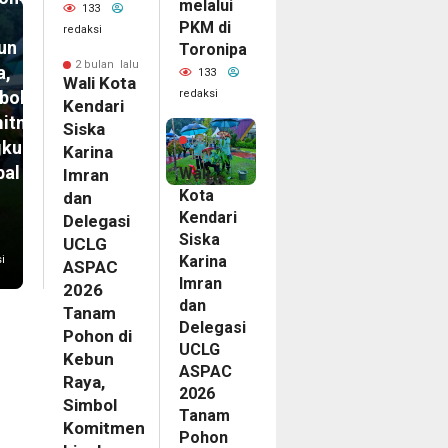
melalui
133
PKM di
redaksi
un
Toronipa
2 bulan lalu
a,
133
Wali Kota
redaksi
bol
Kendari
itmen
2
Siska
bulan
gkungan
Karina
lalu
bal
Wali
Imran
Kota
dan
Kendari
Delegasi
Siska
UCLG
Karina
i
ASPAC
Imran
2026
dan
Tanam
Delegasi
Pohon di
UCLG
Kebun
ASPAC
Raya,
2026
Simbol
Tanam
Komitmen
Pohon