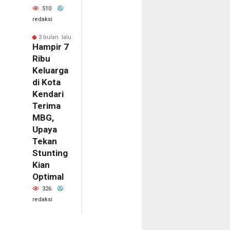
510
redaksi
3 bulan lalu
Hampir 7
Ribu
Keluarga
di Kota
Kendari
Terima
MBG,
Upaya
Tekan
Stunting
Kian
Optimal
326
redaksi