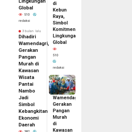
Lingkungan
di
Global
Kebun
510
Raya,
redaksi
Simbol
Komitmen
3 bulan lalu
Lingkungan
Dihadiri
Global
Wamendagri,
Gerakan
510
Pangan
Murah di
redaksi
Kawasan
Wisata
3
bulan
Pantai
lalu
Nambo
Dihadiri
Jadi
Wamendagri,
Gerakan
Simbol
Pangan
Kebangkitan
Murah
Ekonomi
di
Daerah
Kawasan
382