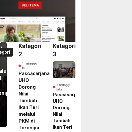
nggu
casarjana
O
an
ong
i
i
Kategori
Kategori
bah
a
egori
2
3
n
dari
1 minggu
ka
lalu
alui
ina
Pascasarjana
M
an
UHO
1 minggu
Dorong
lalu
onipa
Nilai
egasi
Pascasarjana
Tambah
UHO
LG
Ikan Teri
Dorong
PAC
melalui
Nilai
6
i
Tambah
PKM di
nam
Ikan Teri
Toronipa
on