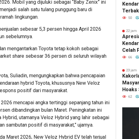
2026. Mobil yang dijuluki sebagai “Baby Zenix” ini
Kendar
menjadi salah satu tulang punggung baru di
Terbak
amah lingkungan.
Taksir
50
enjualan sebesar 5,3 persen hingga April 2026
22 jam 
Apresi
hun sebelumnya.
Kendar
 dan mengantarkan Toyota tetap kokoh sebagai
Celah 
rket share sebesar 36 persen di seluruh wilayah
Sistem 
66
23 jam 
yota, Suliadin, mengungkapkan bahwa pencapaian
Kakorl
Masyar
i kendaraan hybrid Toyota, khususnya New Veloz
Hoaks 
spons positif dari masyarakat.
Tilang
62
il 2026 mencapai angka tertinggi sepanjang tahun ini
ersen dibandingkan bulan Maret. Peningkatan ini
ta Hybrid, utamanya Veloz Hybrid yang lahir sebagai
 sambutan positif di masyarakat,” ujarnya.
ada Maret 2026, New Veloz Hybrid EV telah terjual