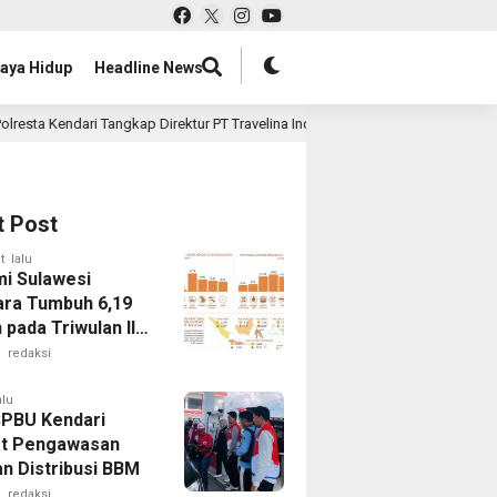
aya Hidup
Headline News
i Tangkap Direktur PT Travelina Indonesia Terkait Dugaan Penipuan dan Pene
t Post
t lalu
i Sulawesi
ra Tumbuh 6,19
pada Triwulan II-
Sektor Akomodasi
redaksi
estasi Jadi
rong Utama
alu
SPBU Kendari
t Pengawasan
an Distribusi BBM
redaksi