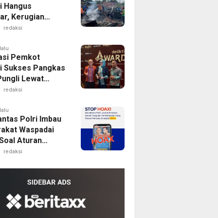
i Hangus
ar, Kerugian
 Rp500 Juta
redaksi
lalu
asi Pemkot
i Sukses Pangkas
Pungli Lewat
Digital
redaksi
lalu
antas Polri Imbau
akat Waspadai
Soal Aturan
 Baru
redaksi