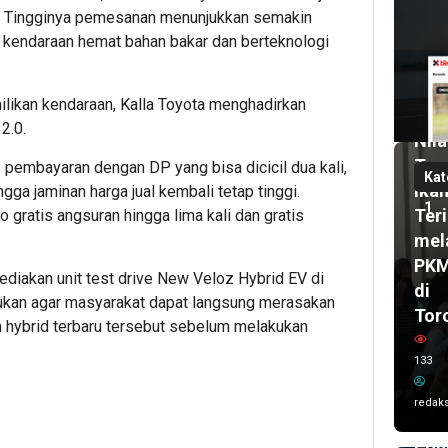
6. Tingginya pemesanan menunjukkan semakin
1
mi
 kendaraan hemat bahan bakar dan berteknologi
lalu
Pas
UH
2
ikan kendaraan, Kalla Toyota menghadirkan
bul
Dor
lalu
2.0.
Nila
Wal
Tam
 pembayaran dengan DP yang bisa dicicil dua kali,
Kot
Kat
Ika
ngga jaminan harga jual kembali tetap tinggi.
Ken
1
Teri
gratis angsuran hingga lima kali dan gratis
Sis
mel
Kar
PK
Imr
yediakan unit test drive New Veloz Hybrid EV di
di
dan
kukan agar masyarakat dapat langsung merasakan
Tor
Del
hybrid terbaru tersebut sebelum melakukan
UC
133
AS
202
redaks
Ta
Poh