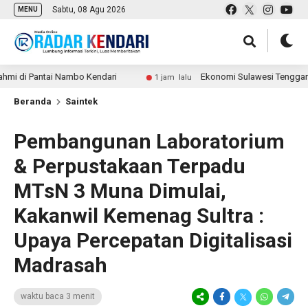
Sabtu, 08 Agu 2026
MENU
 Pantai Nambo Kendari
Ekonomi Sulawesi Tenggara Tumbuh
1 jam lalu
Beranda
Saintek
Pembangunan Laboratorium
& Perpustakaan Terpadu
MTsN 3 Muna Dimulai,
Kakanwil Kemenag Sultra :
Upaya Percepatan Digitalisasi
Madrasah
waktu baca 3 menit