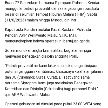
Buser77 Satreskrim bersama Sipropam Polresta Kendari
menggelar patroli preventif dan razia gabungan berskala
besar di sejumlah Tempat Hiburan Malam (THM), Sabtu
(11/6/2026) malam hingga Minggu dini hari.
Kapolresta Kendari melalui Kasat Reskrim Polresta
Kendari, AKP Welliwanto Malau, S.I.K., M.H.,
mengungkapkan bahwa operasi ini bertujuan ganda.
Selain menekan angka kriminalitas, kegiatan ini juga
menyasar penegakan disiplin anggota Polri.
“Patroli preventif ini kami lakukan untuk mengantisipasi
potensi gangguan kamtibmas, khususnya kejahatan jalanan
dan 3C (Curanmor, Curas, Curat). Di saat yang sama,
bersama Sipropam, kami juga melakukan Penegakan
Ketertiban dan Disiplin (Gaktibplin) bagi personel Polri,”
ujar AKP Welliwanto Malau.
Operasi gabungan ini dimulai pada pukul 23.00 WITA yang