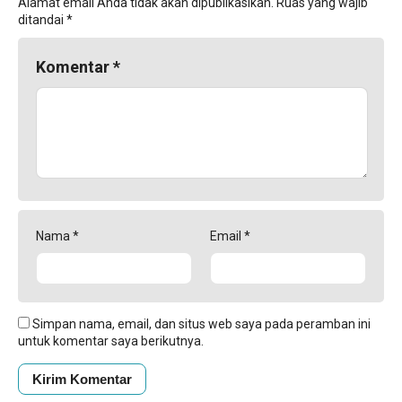
Alamat email Anda tidak akan dipublikasikan.
Ruas yang wajib
ditandai
*
Komentar
*
Nama
*
Email
*
Simpan nama, email, dan situs web saya pada peramban ini
untuk komentar saya berikutnya.