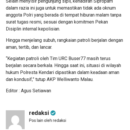
Selain menyisir pengunjung sipil, kehadiran Sipropam
dalam razia ini juga untuk memastikan tidak ada oknum
anggota Polri yang berada di tempat hiburan malam tanpa
surat tugas resmi, sesuai dengan komitmen Pekan
Disiplin internal kepolisian.
Hingga menjelang subuh, rangkaian patroli berjalan dengan
aman, tertib, dan lancar.
“Kegiatan patroli oleh Tim URC Buser77 masih terus
berjalan secara berkala. Hingga saat ini, situasi di wilayah
hukum Polresta Kendari dipastikan dalam keadaan aman
dan kondusif,” tutup AKP Welliwanto Malau.
Editor : Agus Setiawan
redaksi
Pos lain oleh redaksi