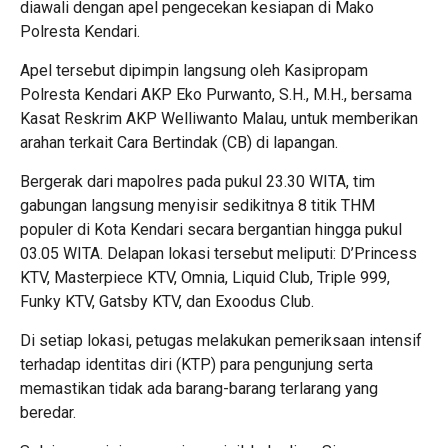
diawali dengan apel pengecekan kesiapan di Mako
Polresta Kendari.
Apel tersebut dipimpin langsung oleh Kasipropam
Polresta Kendari AKP Eko Purwanto, S.H., M.H., bersama
Kasat Reskrim AKP Welliwanto Malau, untuk memberikan
arahan terkait Cara Bertindak (CB) di lapangan.
Bergerak dari mapolres pada pukul 23.30 WITA, tim
gabungan langsung menyisir sedikitnya 8 titik THM
populer di Kota Kendari secara bergantian hingga pukul
03.05 WITA. Delapan lokasi tersebut meliputi: D’Princess
KTV, Masterpiece KTV, Omnia, Liquid Club, Triple 999,
Funky KTV, Gatsby KTV, dan Exoodus Club.
Di setiap lokasi, petugas melakukan pemeriksaan intensif
terhadap identitas diri (KTP) para pengunjung serta
memastikan tidak ada barang-barang terlarang yang
beredar.