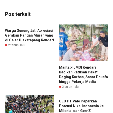
Pos terkait
Warga Gunung Jati Apresiasi
Gerakan Pangan Murah yang
di Gelar Disketapang Kendari
2 tahun lalu
Mantap! JMSI Kendari
Bagikan Ratusan Paket
Daging Kurban, Sasar Dhuafa
hingga Pekerja Media
2 bulan lalu
CEO PT Vale Paparkan
Potensi Nikel Indonesia ke
Milenial dan Gen-Z