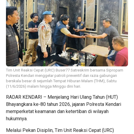
Tim Unit Reaksi Cepat (URC) Buser77 Satreskrim bersama Sipropam
Polresta Kendari menggelar patroli preventif dan razia gabungan
berskala besar di sejumlah Tempat Hiburan Malam (THM), Sabtu
(11/6/2026) malam hingga Minggu dini hari.
RADAR KENDARI – Menjelang Hari Ulang Tahun (HUT)
Bhayangkara ke-80 tahun 2026, jajaran Polresta Kendari
memperketat keamanan dan ketertiban di wilayah
hukumnya.
Melalui Pekan Disiplin, Tim Unit Reaksi Cepat (URC)