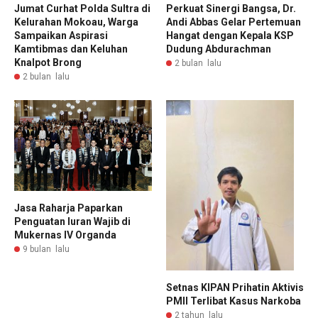
Jumat Curhat Polda Sultra di
Perkuat Sinergi Bangsa, Dr.
Kelurahan Mokoau, Warga
Andi Abbas Gelar Pertemuan
Sampaikan Aspirasi
Hangat dengan Kepala KSP
Kamtibmas dan Keluhan
Dudung Abdurachman
Knalpot Brong
2 bulan lalu
2 bulan lalu
Jasa Raharja Paparkan
Penguatan Iuran Wajib di
Mukernas IV Organda
9 bulan lalu
Setnas KIPAN Prihatin Aktivis
PMII Terlibat Kasus Narkoba
2 tahun lalu