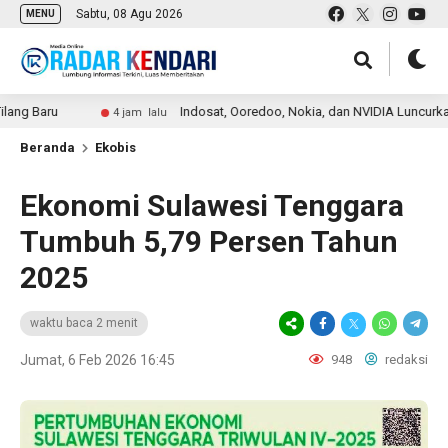
Sabtu, 08 Agu 2026
MENU
aru
Indosat, Ooredoo, Nokia, dan NVIDIA Luncurkan Zankore
4 jam lalu
Beranda
Ekobis
Ekonomi Sulawesi Tenggara
Tumbuh 5,79 Persen Tahun
2025
waktu baca 2 menit
Jumat, 6 Feb 2026 16:45
948
redaksi