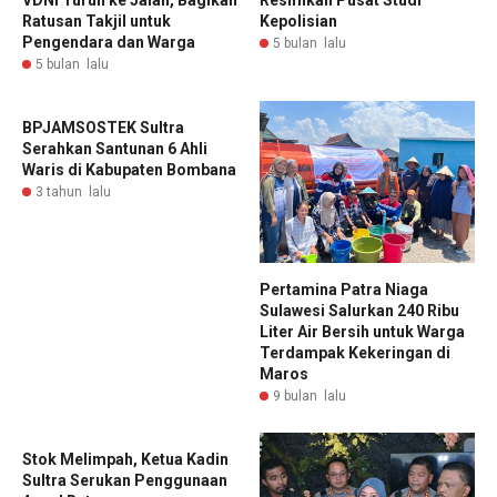
VDNI Turun ke Jalan, Bagikan
Resmikan Pusat Studi
Ratusan Takjil untuk
Kepolisian
Pengendara dan Warga
5 bulan lalu
5 bulan lalu
BPJAMSOSTEK Sultra
Serahkan Santunan 6 Ahli
Waris di Kabupaten Bombana
3 tahun lalu
Pertamina Patra Niaga
Sulawesi Salurkan 240 Ribu
Liter Air Bersih untuk Warga
Terdampak Kekeringan di
Maros
9 bulan lalu
Stok Melimpah, Ketua Kadin
Sultra Serukan Penggunaan