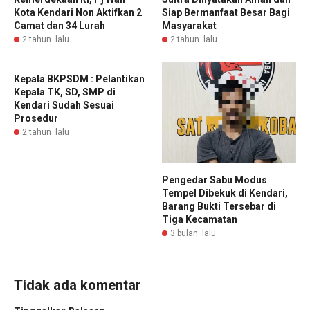
Kota Kendari Non Aktifkan 2
Siap Bermanfaat Besar Bagi
Camat dan 34 Lurah
Masyarakat
2 tahun lalu
2 tahun lalu
Kepala BKPSDM : Pelantikan
Kepala TK, SD, SMP di
Kendari Sudah Sesuai
Prosedur
2 tahun lalu
Pengedar Sabu Modus
Tempel Dibekuk di Kendari,
Barang Bukti Tersebar di
Tiga Kecamatan
3 bulan lalu
Tidak ada komentar