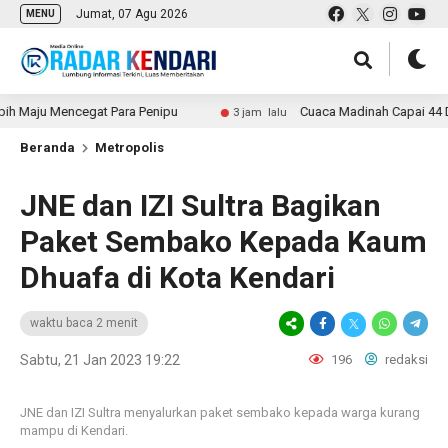
Jumat, 07 Agu 2026
MENU
aju Mencegat Para Penipu
Cuaca Madinah Capai 44 Deraja
3 jam lalu
Beranda
Metropolis
JNE dan IZI Sultra Bagikan
Paket Sembako Kepada Kaum
Dhuafa di Kota Kendari
waktu baca 2 menit
Sabtu, 21 Jan 2023 19:22
196
redaksi
JNE dan IZI Sultra menyalurkan paket sembako kepada warga kurang
mampu di Kendari.