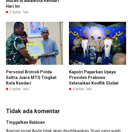
Murah di Balaikota Kendari
Hari Ini
2 bulan lalu
Personel Brimob Polda
Kapolri Paparkan Upaya
Sultra Juara MTQ Tingkat
Presiden Prabowo
Kota Kendari
Selesaikan Konflik Global
3 bulan lalu
4 bulan lalu
Tidak ada komentar
Tinggalkan Balasan
Alamat email Anda tidak akan dipublikasikan.
Ruas yang wajib