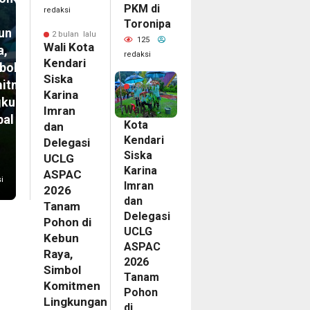
PKM di
redaksi
Toronipa
un
2 bulan lalu
125
Wali Kota
a,
redaksi
Kendari
bol
2
Siska
itmen
bulan
Karina
lalu
gkungan
Wali
Imran
bal
Kota
dan
Kendari
Delegasi
Siska
UCLG
Karina
ASPAC
i
Imran
2026
dan
Tanam
Delegasi
Pohon di
UCLG
Kebun
ASPAC
Raya,
2026
Simbol
Tanam
Komitmen
Pohon
Lingkungan
di