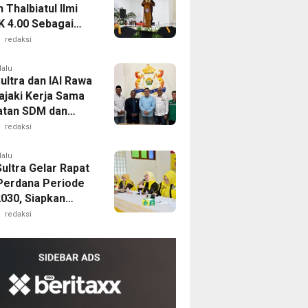
Thalbiatul Ilmi
K 4.00 Sebagai
n Terbaik
redaksi
lalu
ultra dan IAI Rawa
ajaki Kerja Sama
tan SDM dan
usahaan
redaksi
lalu
ultra Gelar Rapat
Perdana Periode
030, Siapkan
am Unggulan KPPG
redaksi
hingga Berzikir