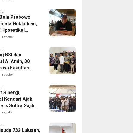
pangan dan
it Masyarakat
alu
Bela Prabowo
njata Nuklir Iran,
 Hipotetikal
Theory”
redaksi
alu
g BSI dan
i Al Amin, 30
swa Fakultas
ian Unsultra
redaksi
 Beasiswa Sawit
alu
 Sinergi,
al Kendari Ajak
ers Sultra Sajikan
asi Akurat dan
redaksi
if
lalu
suda 732 Lulusan,