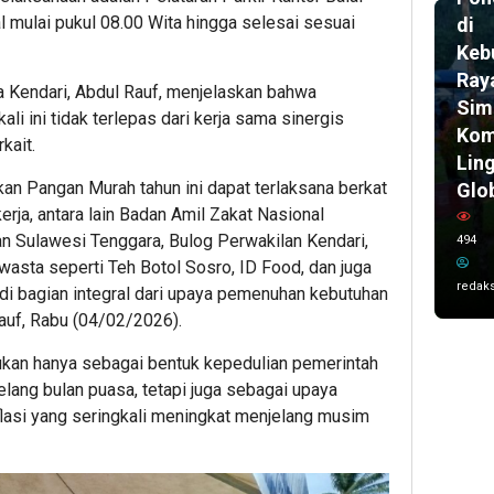
l mulai pukul 08.00 Wita hingga selesai sesuai
di
Keb
Ray
 Kendari, Abdul Rauf, menjelaskan bahwa
Sim
i ini tidak terlepas dari kerja sama sinergis
Kom
kait.
Lin
kan Pangan Murah tahun ini dapat terlaksana berkat
Glo
erja, antara lain Badan Amil Zakat Nasional
n Sulawesi Tenggara, Bulog Perwakilan Kendari,
494
wasta seperti Teh Botol Sosro, ID Food, dan juga
redaks
di bagian integral dari upaya pemenuhan kebutuhan
auf, Rabu (04/02/2026).
ukan hanya sebagai bentuk kepedulian pemerintah
elang bulan puasa, tetapi juga sebagai upaya
flasi yang seringkali meningkat menjelang musim