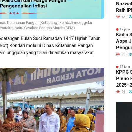
Nazwah 
Raih IP
Lulusa
63
Dinas Ketahanan Pangan (Ketapang) kembali menggelar
syarakat, yaitu Gerakan Pangan Murah (GPM).
17 jam 
Kadin S
atangan Bulan Suci Ramadan 1447 Hijriah Tahun
Aopa J
ot) Kendari melalui Dinas Ketahanan Pangan
Pengua
m unggulan yang telah dinantikan masyarakat,
Kewira
76
17 jam 
KPPG S
Pleno 
2025–2
Progr
95
Sehat 