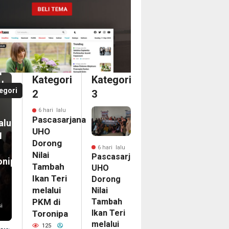
i
casarjana
O
an
ong
i
i
Kategori
Kategori
bah
a
egori
2
3
n
dari
6 hari lalu
ka
Pascasarjana
alui
ina
UHO
M
an
Dorong
6 hari lalu
Nilai
Pascasarjana
onipa
egasi
Tambah
UHO
LG
Ikan Teri
Dorong
PAC
melalui
Nilai
Tambah
6
PKM di
i
Ikan Teri
Toronipa
nam
melalui
on
125