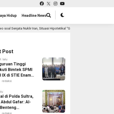
aya Hidup
Headline News
ituasi Hipotetikal “Game Theory”
Gandeng BSI dan Asurans
2 jam lalu
t Post
t lalu
guruan Tinggi
Ikuti Bimtek SPMI
 IX di STIE Enam
endari
redaksi
alu
al di Polda Sultra,
Abdul Gafar: Al-
 Benteng
gah
redaksi