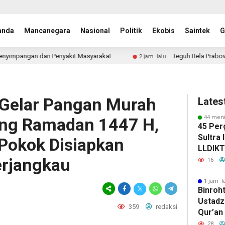
anda
Mancanegara
Nasional
Politik
Ekobis
Saintek
G
Masyarakat
Teguh Bela Prabowo soal Senjata Nuklir Iran, S
2 jam lalu
 Gelar Pangan Murah
Lates
44 meni
ang Ramadan 1447 H,
45 Per
Sultra 
Pokok Disiapkan
LLDIKTI
erjangkau
Enam K
16
1 jam l
Binroht
Ustadz 
359
redaksi
Qur’an
Pence
28