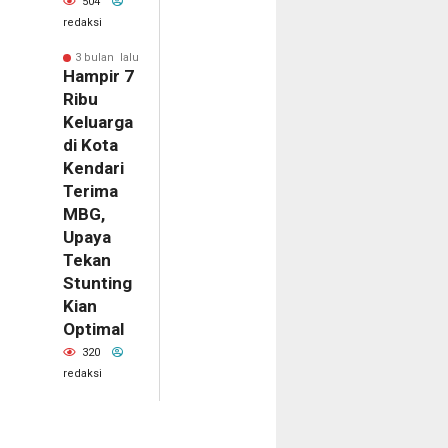
504
redaksi
3 bulan lalu
Hampir 7
Ribu
Keluarga
di Kota
Kendari
Terima
MBG,
Upaya
Tekan
Stunting
Kian
Optimal
320
redaksi