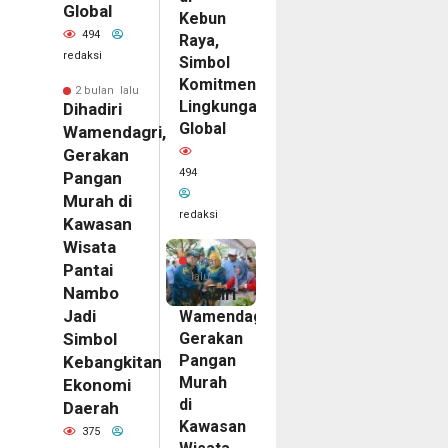
Global
Kebun
494
Raya,
redaksi
Simbol
Komitmen
2 bulan lalu
Lingkungan
Dihadiri
Global
Wamendagri,
Gerakan
494
Pangan
Murah di
redaksi
Kawasan
Wisata
2
bulan
Pantai
lalu
Nambo
Dihadiri
Jadi
Wamendagri,
Gerakan
Simbol
Pangan
Kebangkitan
Murah
Ekonomi
di
Daerah
Kawasan
375