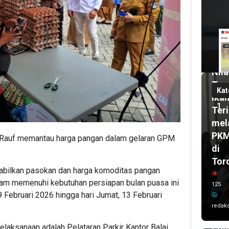
6
har
lalu
Pas
UH
2
bul
Dor
lalu
Nila
Wal
Tam
Kot
Kat
Ika
Ken
1
Teri
Sis
mel
Kar
PK
Imr
l Rauf memantau harga pangan dalam gelaran GPM
di
dan
Tor
Del
tabilkan pasokan dan harga komoditas pangan
UC
am memenuhi kebutuhan persiapan bulan puasa ini
125
AS
9 Februari 2026 hingga hari Jumat, 13 Februari
202
redaks
Ta
elaksanaan adalah Pelataran Parkir Kantor Balai
Poh