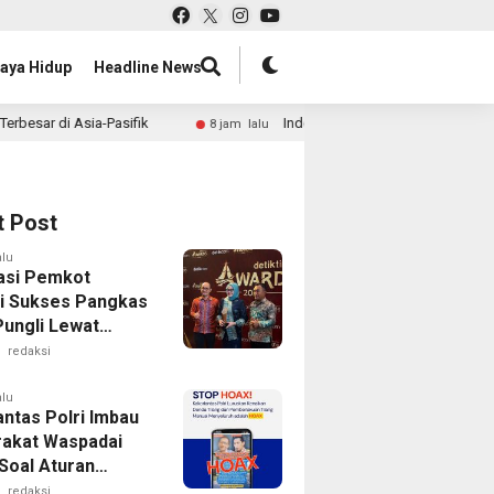
aya Hidup
Headline News
ik
Indosat Gandeng HoYoverse Gelar HoYo FEST 2026 di 
8 jam lalu
t Post
alu
asi Pemkot
i Sukses Pangkas
Pungli Lewat
Digital
redaksi
alu
antas Polri Imbau
akat Waspadai
Soal Aturan
 Baru
redaksi