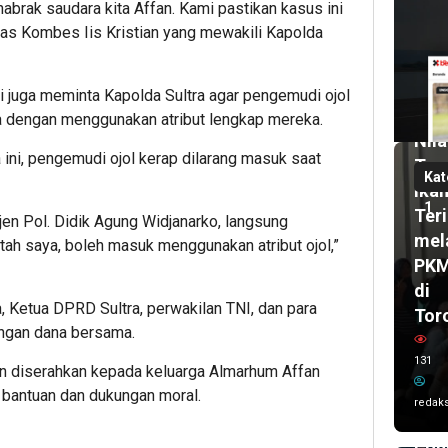
ak saudara kita Affan. Kami pastikan kasus ini
1
elas Kombes Iis Kristian yang mewakili Kapolda
mi
lalu
Pas
UH
i juga meminta Kapolda Sultra agar pengemudi ojol
2
bul
Dor
a dengan menggunakan atribut lengkap mereka.
lalu
Nila
Wal
 ini, pengemudi ojol kerap dilarang masuk saat
Tam
Kot
Kat
Ika
Ken
1
Teri
Sis
rjen Pol. Didik Agung Widjanarko, langsung
mel
Kar
intah saya, boleh masuk menggunakan atribut ojol,”
PK
Imr
di
dan
, Ketua DPRD Sultra, perwakilan TNI, dan para
Tor
Del
ngan dana bersama.
UC
131
AS
n diserahkan kepada keluarga Almarhum Affan
202
 bantuan dan dukungan moral.
redaks
Ta
Poh