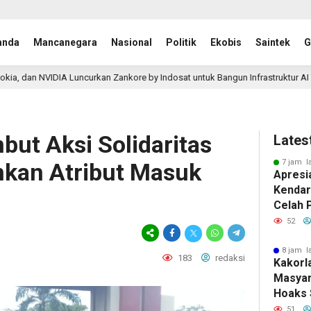
anda
Mancanegara
Nasional
Politik
Ekobis
Saintek
G
rkan Zankore by Indosat untuk Bangun Infrastruktur AI Terbesar di Asia-Pasif
but Aksi Solidaritas
Lates
7 jam l
inkan Atribut Masuk
Apresi
Kendar
Celah 
Sistem 
52
8 jam l
183
redaksi
Kakorl
Masyar
Hoaks 
Tilang
51