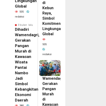
Lingkungan
di
Global
Kebun
505
Raya,
redaksi
Simbol
Komitmen
3 bulan lalu
Lingkungan
Dihadiri
Global
Wamendagri,
Gerakan
505
Pangan
Murah di
redaksi
Kawasan
Wisata
3
bulan
Pantai
lalu
Nambo
Dihadiri
Jadi
Wamendagri,
Gerakan
Simbol
Pangan
Kebangkitan
Murah
Ekonomi
di
Daerah
Kawasan
380