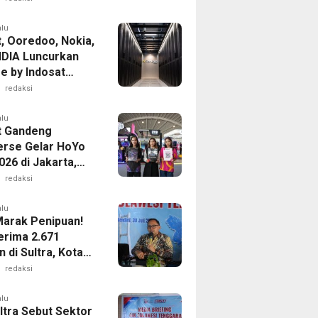
alu
t, Ooredoo, Nokia,
IDIA Luncurkan
e by Indosat
Bangun
redaksi
ruktur AI
r di Asia-Pasifik
alu
t Gandeng
rse Gelar HoYo
26 di Jakarta,
Koneksi 5G Tanpa
redaksi
alu
arak Penipuan!
erima 2.671
 di Sultra, Kota
i Terbanyak
redaksi
alu
ltra Sebut Sektor