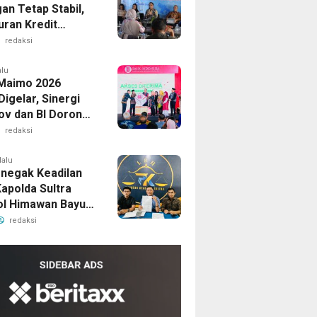
an Tetap Stabil,
uran Kredit
 Rp54,61 Triliun
redaksi
ester I 2026
alu
 Maimo 2026
igelar, Sinergi
v dan BI Dorong
aik Kelas dan Go
redaksi
lalu
negak Keadilan
Kapolda Sultra
Pol Himawan Bayu
nsi Laporan
redaksi
n Pemerkosaan
swi oleh Oknum di
i