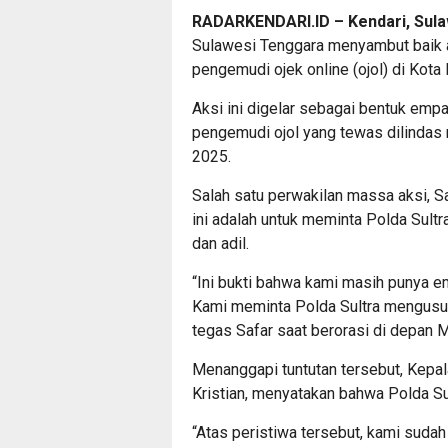
RADARKENDARI.ID – Kendari, Sul
Sulawesi Tenggara menyambut baik ak
pengemudi ojek online (ojol) di Kot
Aksi ini digelar sebagai bentuk empa
pengemudi ojol yang tewas dilindas 
2025.
Salah satu perwakilan massa aksi, S
ini adalah untuk meminta Polda Sult
dan adil.
“Ini bukti bahwa kami masih punya em
Kami meminta Polda Sultra mengusut 
tegas Safar saat berorasi di depan M
Menanggapi tuntutan tersebut, Kepa
Kristian, menyatakan bahwa Polda Su
“Atas peristiwa tersebut, kami suda