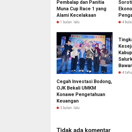
Pembalap dan Panitia
Sorot
Muna Cup Race 1 yang
Ekono
Alami Kecelakaan
Peng
1 bulan lalu
4 bula
Tingk
Kesej
Kabup
Salurk
Bawa
4 tahu
Cegah Investasi Bodong,
OJK Bekali UMKM
Konawe Pengetahuan
Keuangan
3 bulan lalu
Tidak ada komentar