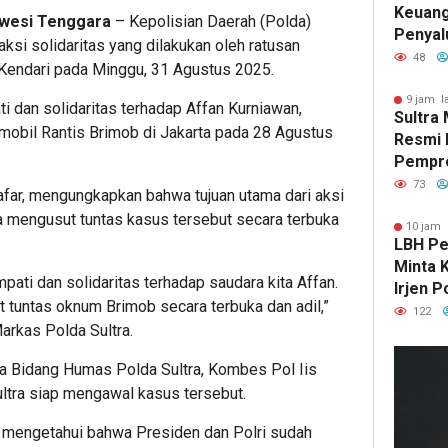
Keuang
awesi Tenggara
– Kepolisian Daerah (Polda)
Penyal
si solidaritas yang dilakukan oleh ratusan
Tembus
48
a Kendari pada Minggu, 31 Agustus 2025.
di Sem
9 jam l
ti dan solidaritas terhadap Affan Kurniawan,
Sultra
mobil Rantis Brimob di Jakarta pada 28 Agustus
Resmi D
Pempro
UMKM N
73
afar, mengungkapkan bahwa tujuan utama dari aksi
Global
ra mengusut tuntas kasus tersebut secara terbuka
10 jam 
LBH Pe
Minta 
pati dan solidaritas terhadap saudara kita Affan.
Irjen 
tuntas oknum Brimob secara terbuka dan adil,”
Aji Ate
122
arkas Polda Sultra.
Dugaa
Mahasi
la Bidang Humas Polda Sultra, Kombes Pol Iis
Kendar
ltra siap mengawal kasus tersebut.
h mengetahui bahwa Presiden dan Polri sudah