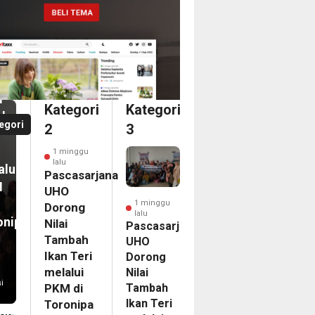
nggu
casarjana
O
an
ong
i
i
Kategori
Kategori
bah
a
egori
2
3
n
dari
1 minggu
ka
lalu
alui
ina
Pascasarjana
M
an
UHO
1 minggu
Dorong
lalu
onipa
Nilai
egasi
Pascasarjana
Tambah
UHO
LG
Ikan Teri
Dorong
PAC
melalui
Nilai
6
i
Tambah
PKM di
nam
Ikan Teri
Toronipa
on