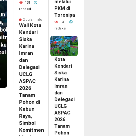
melalui
131
PKM di
redaksi
un
Toronipa
2 bulan lalu
a,
131
Wali Kota
redaksi
bol
Kendari
itmen
2
Siska
bulan
gkungan
Karina
lalu
bal
Wali
Imran
Kota
dan
Kendari
Delegasi
Siska
UCLG
Karina
i
ASPAC
Imran
2026
dan
Tanam
Delegasi
Pohon di
UCLG
Kebun
ASPAC
Raya,
2026
Simbol
Tanam
Komitmen
Pohon