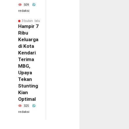
509
redaksi
3 bulan lalu
Hampir 7
Ribu
Keluarga
di Kota
Kendari
Terima
MBG,
Upaya
Tekan
Stunting
Kian
Optimal
325
redaksi