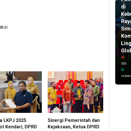
di
Keb
Ray
aksi
Sim
Kom
Lin
Glo
505
redaks
a LKPJ 2025
Sinergi Pemerintah dan
t Kendari, DPRD
Kejaksaan, Ketua DPRD