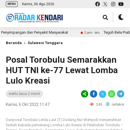
Kamis, 06 Agu 2026
MENU
yimpangan dan Penyakit Masyarakat
Teguh Bela Prabowo soa
2 jam lalu
Beranda
Sulawesi Tenggara
Posal Torobulu Semarakkan
HUT TNI ke-77 Lewat Lomba
Lulo Kreasi
waktu baca 2 menit
Kamis, 6 Okt 2022 11:47
243
redaksi
Danposal Torobulu Letda Laut (T) Dadang Nur Wahyudi menyerahkan
hadiah kepada pemenang Lomba Lulo Kreasi di Pelabuhan Torobulu –