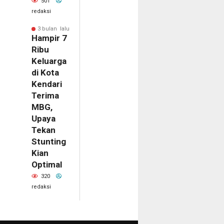
501
redaksi
3 bulan lalu
Hampir 7
Ribu
Keluarga
di Kota
Kendari
Terima
MBG,
Upaya
Tekan
Stunting
Kian
Optimal
320
redaksi