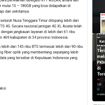
para perwakilan delegasi KTT ASEAN, antara lain
6
r mulai 15 – 180GB yang bisa didapatkan di
har
ajo dan sekitarnya.
lalu
Pas
a seluruh Nusa Tenggara Timur ditopang lebih dari
UH
2
TS 4G. Secara nasional jaringan 4G XL Axiata telah
bul
Dor
lalu
 dengan jangkauan layanan di lebih dari 61 ribu
Nila
Wal
n 469 kabupaten di 34 provinsi Indonesia.
Tam
Kot
Kat
Ika
Ken
 lebih dari 145 ribu BTS termasuk lebih dari 90 ribu
1
Teri
Sis
ung fiber optik yang membentang sepanjang lebih
mel
Kar
 data yang tersebar di Kepulauan Indonesia yang
PK
Imr
di
dan
Tor
Del
UC
125
AS
aksi
202
redaks
Ta
Poh