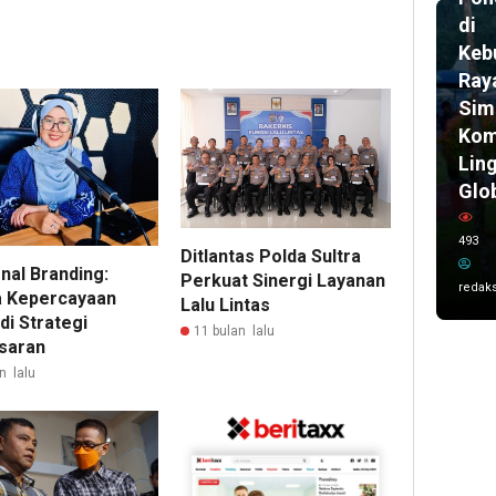
di
Keb
Ray
Sim
Kom
Lin
Glo
493
Ditlantas Polda Sultra
nal Branding:
Perkuat Sinergi Layanan
redaks
a Kepercayaan
Lalu Lintas
di Strategi
11 bulan lalu
saran
n lalu