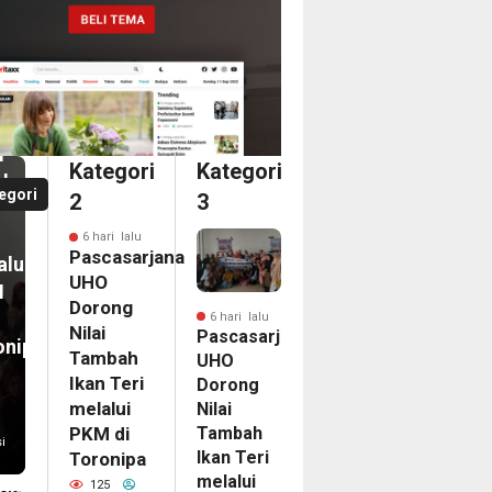
i
casarjana
O
an
ong
i
i
Kategori
Kategori
bah
a
egori
2
3
n
dari
6 hari lalu
ka
Pascasarjana
alui
ina
UHO
M
an
Dorong
6 hari lalu
Nilai
Pascasarjana
onipa
egasi
Tambah
UHO
LG
Ikan Teri
Dorong
PAC
melalui
Nilai
Tambah
6
PKM di
i
Ikan Teri
Toronipa
nam
melalui
on
125