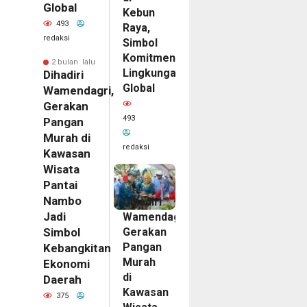
Global
Kebun
493
Raya,
redaksi
Simbol
Komitmen
2 bulan lalu
Lingkungan
Dihadiri
Global
Wamendagri,
Gerakan
493
Pangan
Murah di
redaksi
Kawasan
Wisata
2
bulan
Pantai
lalu
Nambo
Dihadiri
Jadi
Wamendagri,
Gerakan
Simbol
Pangan
Kebangkitan
Murah
Ekonomi
di
Daerah
Kawasan
375