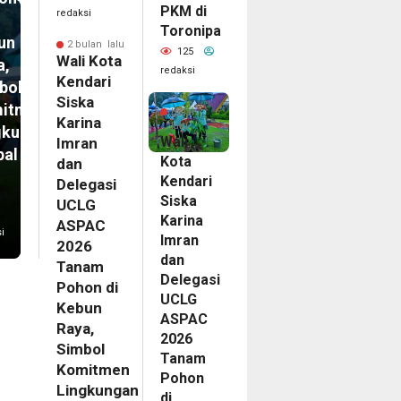
PKM di
redaksi
Toronipa
un
2 bulan lalu
125
Wali Kota
a,
redaksi
Kendari
bol
2
Siska
itmen
bulan
Karina
lalu
gkungan
Wali
Imran
bal
Kota
dan
Kendari
Delegasi
Siska
UCLG
Karina
ASPAC
i
Imran
2026
dan
Tanam
Delegasi
Pohon di
UCLG
Kebun
ASPAC
Raya,
2026
Simbol
Tanam
Komitmen
Pohon
Lingkungan
di