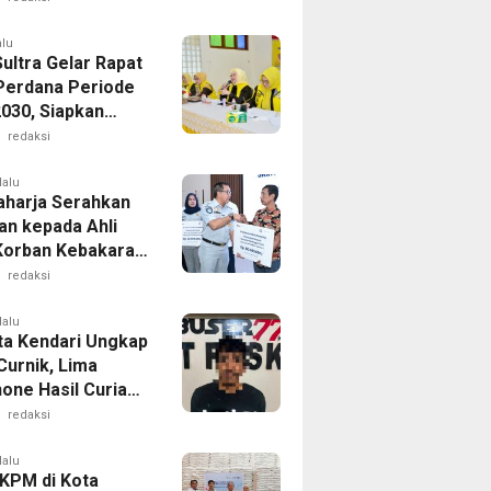
alu
ultra Gelar Rapat
Perdana Periode
030, Siapkan
am Unggulan KPPG
redaksi
hingga Berzikir
lalu
aharja Serahkan
an kepada Ahli
Korban Kebakaran
iara Sentosa II
redaksi
lalu
ta Kendari Ungkap
Curnik, Lima
one Hasil Curian
il Diamankan
redaksi
lalu
 KPM di Kota