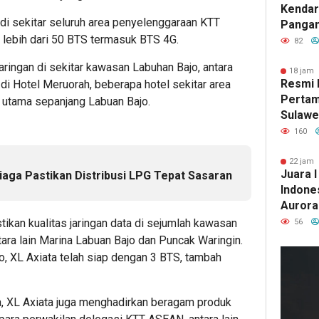
Kendar
 di sekitar seluruh area penyelenggaraan KTT
Pangan
 lebih dari 50 BTS termasuk BTS 4G.
Ketapa
82
Kualit
jaringan di sekitar kawasan Labuhan Bajo, antara
18 jam 
Resmi 
 di Hotel Meruorah, beberapa hotel sekitar area
Pertam
ur utama sepanjang Labuan Bajo.
Sulawe
McDona
160
Dorong
dan Se
22 jam 
Juara 
iaga Pastikan Distribusi LPG Tepat Sasaran
Lokal
Indones
Aurora 
Sultra 
ikan kualitas jaringan data di sejumlah kawasan
56
Nasion
ara lain Marina Labuan Bajo dan Puncak Waringin.
, XL Axiata telah siap dengan 3 BTS, tambah
, XL Axiata juga menghadirkan beragam produk