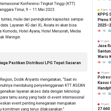
ernasional Konferensi Tingkat Tinggi (KTT)
enggara Timur, 9 – 11 Mei 2023.
9 jam l
KPPG S
 tuntas, mulai dari peningkatan kapasitas sampai
Pleno 
data. Layanan 4G dari XL Axiata ini akan bisa
2025–2
Progr
dara Komodo, Hotel Ayana, Hotel Meruorah, Media
78
Sehat 
ak Waringin.
11 jam 
Jasa R
Santun
Waris 
KM Mut
iaga Pastikan Distribusi LPG Tepat Sasaran
54
14 jam 
Polres
Region, Dodik Ariyanto mengatakan, “Saat ini
Kasus 
sepenuhnya mendukung penyelenggaraan KTT ASEAN
Handph
ngenalkan layanan akses data dengan teknologi
Berhas
59
para tamu asing yang hadir di event internasional
ukseskan event penting kenegaraan merupakan
15 jam 
27.660
tu komitmen yang terus dilaksanakan.”