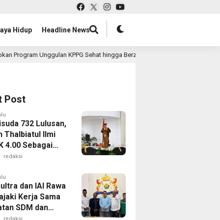
aya Hidup
Headline News
gulan KPPG Sehat hingga Berzikir
Jasa Raharja Serahkan
11 jam lalu
t Post
alu
suda 732 Lulusan,
Thalbiatul Ilmi
K 4.00 Sebagai
n Terbaik
redaksi
alu
ultra dan IAI Rawa
ajaki Kerja Sama
tan SDM dan
usahaan
redaksi