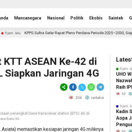
anda
Mancanegara
Nasional
Politik
Ekobis
Saintek
G
G Sultra Gelar Rapat Pleno Perdana Periode 2025–2030, Siapkan Program Ung
t KTT ASEAN Ke-42 di
Lates
9 jam l
L Siapkan Jaringan 4G
UHO Wi
Nazwah 
Raih IP
Lulusa
53
204
redaksi
9 jam l
Kadin S
saan perangkat base transceiver station (BTS) 4G di
Aopa J
ru-baru ini.
Pengua
 Axiata) memastikan kesiapan jaringan 4G miliknya
Kewira
63