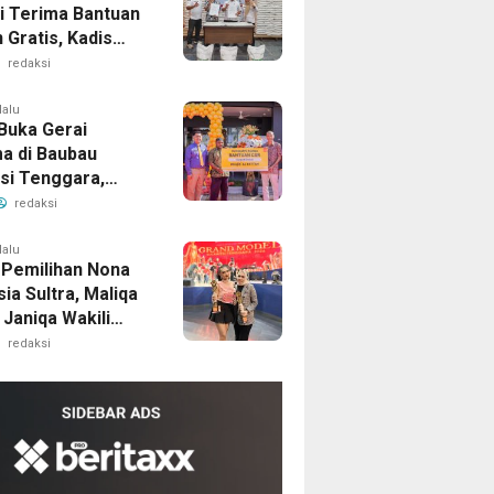
i Terima Bantuan
 Gratis, Kadis
ng Pastikan
redaksi
as Beras Terjaga
lalu
Buka Gerai
a di Baubau
si Tenggara,
ld’s Indonesia
redaksi
 Ekonomi Daerah
rap Tenaga Kerja
lalu
I Pemilihan Nona
ia Sultra, Maliqa
Janiqa Wakili
Ke Tingkat
redaksi
al