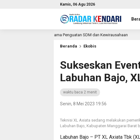
Kamis, 06 Agu 2026
Ber
Jajaki Kerja Sama Penguatan SDM dan Kewirausahaan
KPP
9 jam lalu
Beranda
Ekobis
Sukseskan Even
Labuhan Bajo, X
waktu baca 2 menit
Senin, 8 Mei 2023 19:56
Teknisi XL Axiata sedang melakukan pemerik
Labuhan Bajo, Kabupaten Manggarai Barat ba
Labuhan Bajo – PT XL Axiata Tbk (XL