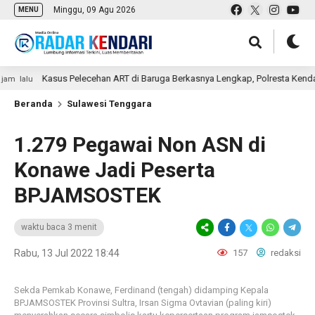
Minggu, 09 Agu 2026
MENU
Kasus Pelecehan ART di Baruga Berkasnya Lengkap, Polresta Kendari Serah
Beranda
Sulawesi Tenggara
1.279 Pegawai Non ASN di
Konawe Jadi Peserta
BPJAMSOSTEK
waktu baca 3 menit
Rabu, 13 Jul 2022 18:44
157
redaksi
Sekda Pemkab Konawe, Ferdinand (tengah) didamping Kepala
BPJAMSOSTEK Provinsi Sultra, Irsan Sigma Ovtavian (paling kiri)