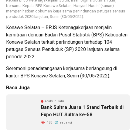
Kepala BPJS Ketenagakerjaan Sultra, Irsan Sigma Octavian (kiri)
bersama Kepala BPS Konawe Selatan, Hasyuril Hadini (kanan)
memperlihatkan dokumen kerja sama perlindungan petugas sensus
penduduk 2020 lanjutan, Senin (30/05/2022).
Konawe Selatan – BPJS Ketenagakerjaan menjalin
kemitraan dengan Badan Pusat Statistik (BPS) Kabupaten
Konawe Selatan terkait perlindungan terhadap 104
petugas Sensus Penduduk (SP) 2020 lanjutan selama
periode 2022.
Seremoni penadatanganan kerjasama berlangsung di
kantor BPS Konawe Selatan, Senin (30/05/2022).
Baca Juga
4 tahun lalu
Bank Sultra Juara 1 Stand Terbaik di
Expo HUT Sultra ke-58
183
redaksi