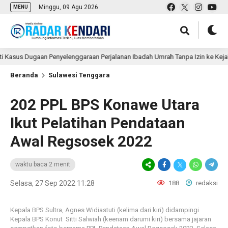
Minggu, 09 Agu 2026
MENU
 Dugaan Penyelenggaraan Perjalanan Ibadah Umrah Tanpa Izin ke Kejaksaan
Beranda
Sulawesi Tenggara
202 PPL BPS Konawe Utara
Ikut Pelatihan Pendataan
Awal Regsosek 2022
waktu baca 2 menit
Selasa, 27 Sep 2022 11:28
188
redaksi
Kepala BPS Sultra, Agnes Widiastuti (kelima dari kiri) didampingi
Kepala BPS Konut Sitti Salwiah (keenam darumi kiri) bersama jajaran