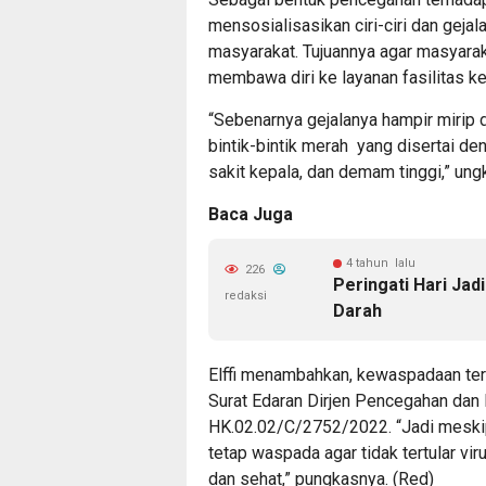
mensosialisasikan ciri-ciri dan gejal
masyarakat. Tujuannya agar masyara
membawa diri ke layanan fasilitas k
“Sebenarnya gejalanya hampir mirip d
bintik-bintik merah yang disertai d
sakit kepala, dan demam tinggi,” ungk
Baca Juga
4 tahun lalu
226
Peringati Hari Ja
redaksi
Darah
Elffi menambahkan, kewaspadaan ter
Surat Edaran Dirjen Pencegahan dan
HK.02.02/C/2752/2022. “Jadi meskipu
tetap waspada agar tidak tertular vi
dan sehat,” pungkasnya. (Red)