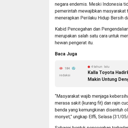
negara endemis. Meski Indonesia ti
pemerintah mewajibkan masyarakat 
menerapkan Perilaku Hidup Bersih d
Kabid Pencegahan dan Pengendalian 
merupakan salah satu cara untuk meng
hewan pengerat itu.
Baca Juga
4 tahun lalu
184
Kalla Toyota Hadi
redaksi
Makin Untung Deng
“Masyarakat wajib menjaga kebersihan
merasa sakit (kurang fit) dan rajin 
benda yang kemungkinan disentuh ole
monyet,” ungkap Elffi, Selasa (31/05
Sebagai bentuk pencegahan terhadap