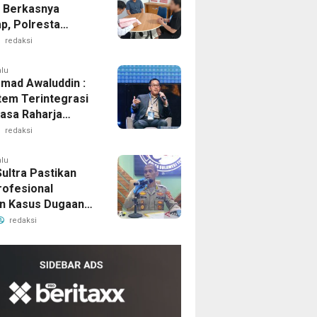
 Berkasnya
p, Polresta
i Serahkan
redaksi
gka ke Jaksa
alu
ad Awaluddin :
tem Terintegrasi
Jasa Raharja
an Pelayanan
redaksi
al Kepada
akat
alu
ultra Pastikan
rofesional
n Kasus Dugaan
kosaan Mahasiswi
redaksi
ari