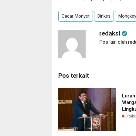
Cacar Monyet
Dinkes
Mongke
redaksi
Pos lain oleh red
Pos terkait
Lurah
Warga
Lingk
3 tahu