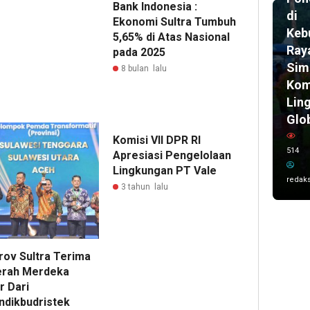
Bank Indonesia :
di
Ekonomi Sultra Tumbuh
Keb
5,65% di Atas Nasional
Ray
pada 2025
Sim
8 bulan lalu
Kom
Lin
Glo
Komisi VII DPR RI
514
Apresiasi Pengelolaan
Lingkungan PT Vale
redaks
3 tahun lalu
ov Sultra Terima
rah Merdeka
r Dari
dikbudristek