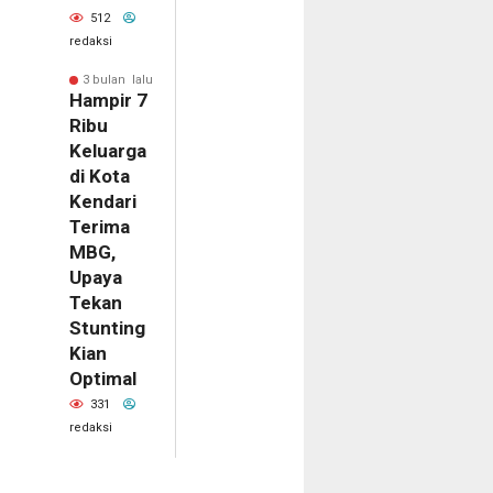
512
redaksi
3 bulan lalu
Hampir 7
Ribu
Keluarga
di Kota
Kendari
Terima
MBG,
Upaya
Tekan
Stunting
Kian
Optimal
331
redaksi