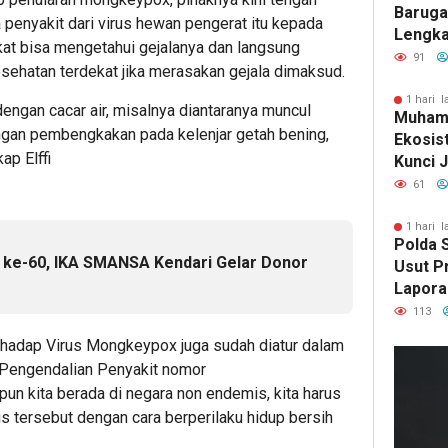
Baruga
a penyakit dari virus hewan pengerat itu kepada
Lengka
kat bisa mengetahui gejalanya dan langsung
Kendar
91
esehatan terdekat jika merasakan gejala dimaksud.
Tersan
1 hari l
engan cacar air, misalnya diantaranya muncul
Muhamm
engan pembengkakan pada kelenjar getah bening,
Ekosis
ap Elffi
Kunci 
Hadirk
61
Maksim
Masyar
1 hari l
Polda S
di ke-60, IKA SMANSA Kendari Gelar Donor
Usut P
Lapora
Pemer
113
di Kend
hadap Virus Mongkeypox juga sudah diatur dalam
 Pengendalian Penyakit nomor
n kita berada di negara non endemis, kita harus
rus tersebut dengan cara berperilaku hidup bersih