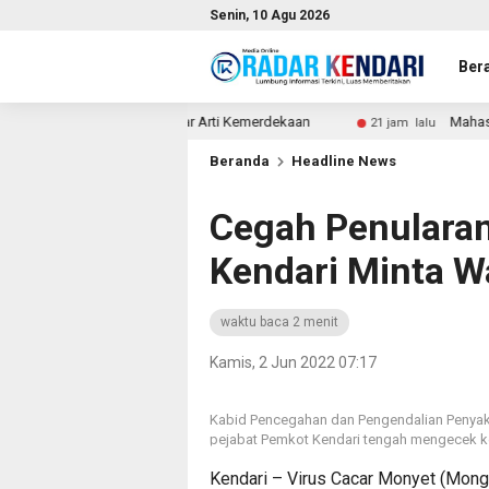
Senin, 10 Agu 2026
Ber
, Kita Belajar Arti Kemerdekaan
Mahasiswa Tewas Dikero
21 jam lalu
Beranda
Headline News
Cegah Penulara
Kendari Minta 
waktu baca 2 menit
Kamis, 2 Jun 2022 07:17
Kabid Pencegahan dan Pengendalian Penyakit 
pejabat Pemkot Kendari tengah mengecek ke
Kendari – Virus Cacar Monyet (Mongk