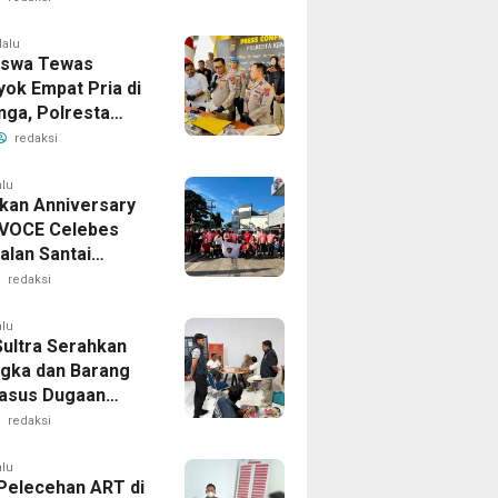
lalu
iswa Tewas
yok Empat Pria di
ga, Polresta
i Ringkus Para
redaksi
alu
kan Anniversary
AVOCE Celebes
alan Santai
Bakti Sosial di
redaksi
umba
alu
Sultra Serahkan
gka dan Barang
Kasus Dugaan
enggaraan
redaksi
anan Ibadah Umrah
Izin ke Kejaksaan
alu
Pelecehan ART di