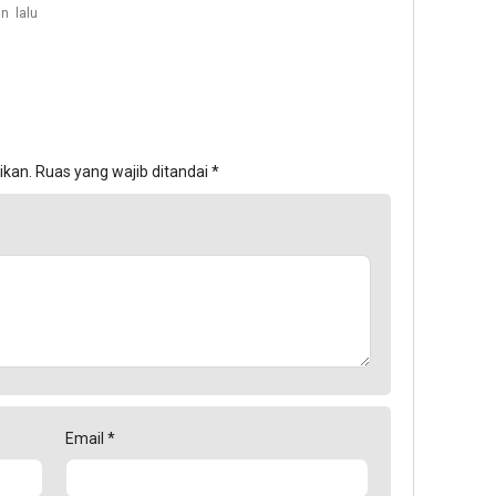
n lalu
ikan.
Ruas yang wajib ditandai
*
Email
*