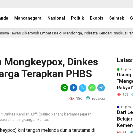
anda
Mancanegara
Nasional
Politik
Ekobis
Saintek
G
yok Empat Pria di Mandonga, Polresta Kendari Ringkus Para Pelaku
n Mongkeypox, Dinkes
Lates
15 jam 
Warga Terapkan PHBS
Usung
“Mengo
Rakyat
Rasyid
105
186
redaksi
Tengga
15 jam 
Dari L
Dinkes Kendari, Elffi (paling kanan) bersama jajaran
Belajar
bersihan lingkungan kantor.
Kemer
eypox) kini tengah melanda dunia terutama di
41