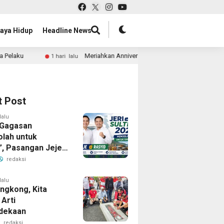
aya Hidup
Headline News
Meriahkan Anniversary ke-1, AVOCE Celebes Gelar Jalan Santai hi
1 hari lalu
t Post
lalu
 Gagasan
lah untuk
”, Pasangan Jeje-
 Tatap Sulawesi
redaksi
ra 2029
lalu
engkong, Kita
 Arti
dekaan
redaksi