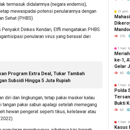
dak termasuk didalamnya (negara endemis),
tetap mewaspadai potensi penularannya dengan
21 jam 
Mahas
an Sehat (PHBS).
Dikero
Penyakit Dinkes Kendari, Elffi mengatakan PHBS
Mandon
Kendar
antisipasi penularan virus yang berasal dari
276
Pelaku
1 hari l
Meriah
ke-1, 
Gelar J
hingga 
rkan Program Extra Deal, Tukar Tambah
60
Buluk
an Subsidi Hingga 5 Juta Rupiah
1 hari l
Polda 
Tersan
 diri dan lingkungan, tetap pakai masker kalau
Bukti 
cuci tangan pakai sabun apalagi setelah memegang
Penyel
63
h hewan pengerat seperti tikus, kelelawar atau
Perjal
/2022).
Tanpa 
1 hari l
Kasus 
 penularan mongkeypox, pihaknya kini tengah