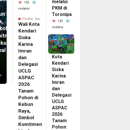
melalui
135
PKM di
redaksi
un
Toronipa
3 bulan lalu
a,
135
Wali Kota
redaksi
bol
Kendari
itmen
3
Siska
bulan
gkungan
Karina
lalu
bal
Wali
Imran
Kota
dan
Kendari
Delegasi
Siska
UCLG
Karina
i
ASPAC
Imran
2026
dan
Tanam
Delegasi
Pohon di
UCLG
Kebun
ASPAC
Raya,
2026
Simbol
Tanam
Komitmen
Pohon