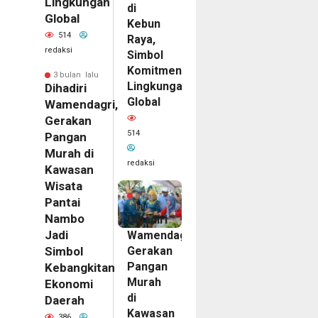
Lingkungan
di
Global
Kebun
514
Raya,
redaksi
Simbol
Komitmen
3 bulan lalu
Lingkungan
Dihadiri
Global
Wamendagri,
Gerakan
514
Pangan
Murah di
redaksi
Kawasan
Wisata
3
bulan
Pantai
lalu
Nambo
Dihadiri
Jadi
Wamendagri,
Gerakan
Simbol
Pangan
Kebangkitan
Murah
Ekonomi
di
Daerah
Kawasan
386