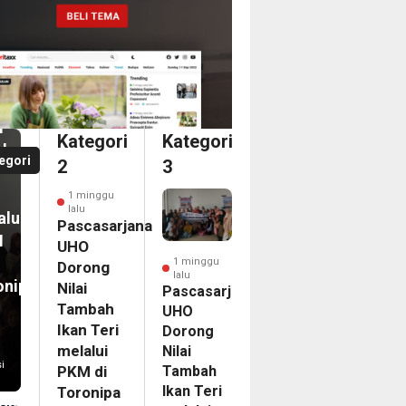
nggu
casarjana
O
an
ong
i
i
Kategori
Kategori
bah
a
egori
2
3
n
dari
1 minggu
ka
lalu
alui
ina
Pascasarjana
M
an
UHO
1 minggu
Dorong
lalu
onipa
Nilai
egasi
Pascasarjana
Tambah
UHO
LG
Ikan Teri
Dorong
PAC
melalui
Nilai
6
i
Tambah
PKM di
nam
Ikan Teri
Toronipa
on