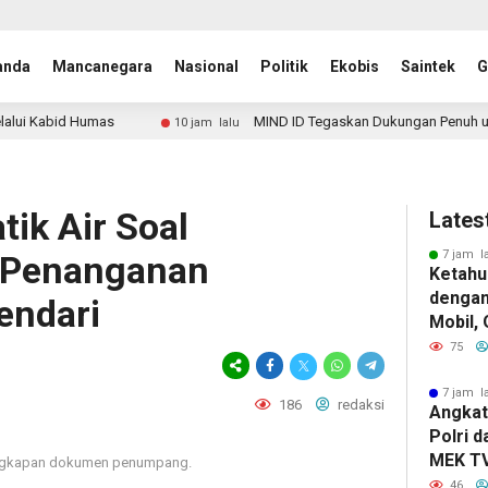
anda
Mancanegara
Nasional
Politik
Ekobis
Saintek
G
s
MIND ID Tegaskan Dukungan Penuh untuk Proyek Hiliris
10 jam lalu
tik Air Soal
Lates
7 jam l
n Penanganan
Ketahu
dengan
endari
Mobil,
Konsel
75
Kandun
Berat
7 jam l
186
redaksi
Angkat
Polri 
MEK TV
engkapan dokumen penumpang.
Pengha
46