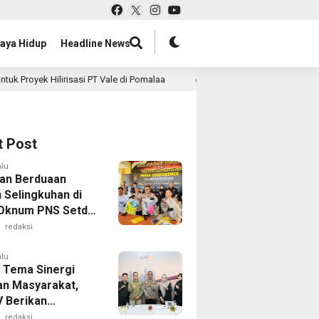
aya Hidup
Headline News
asi PT Vale di Pomalaa
Ditlantas Polda Sultra Edukasi 
11 jam lalu
t Post
alu
an Berduaan
 Selingkuhan di
 Oknum PNS Setda
 Nabrak Adik
redaksi
g hingga Cedera
alu
 Tema Sinergi
dan Masyarakat,
 Berikan
rgaan kepada
redaksi