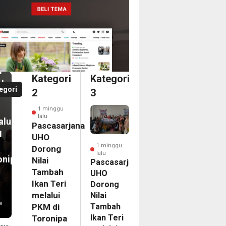
nggu
casarjana
O
an
ong
i
i
Kategori
Kategori
bah
a
egori
2
3
n
dari
1 minggu
ka
lalu
alui
ina
Pascasarjana
M
an
UHO
1 minggu
Dorong
lalu
onipa
Nilai
egasi
Pascasarjana
Tambah
UHO
LG
Ikan Teri
Dorong
PAC
melalui
Nilai
6
i
Tambah
PKM di
nam
Ikan Teri
Toronipa
on