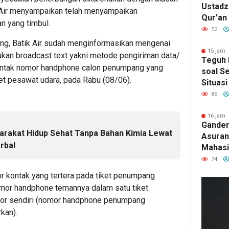
Ustadz 
k Air menyampaikan telah menyampaikan
Qur’an
n yang timbul.
Pence
52
Penyim
nang, Batik Air sudah menginformasikan mengenai
Penyak
15 jam 
ukan broadcast text yakni metode pengiriman data/
Teguh 
kontak nomor handphone calon penumpang yang
soal Se
et pesawat udara, pada Rabu (08/06).
Situasi
“Game 
86
16 jam 
Ganden
arakat Hidup Sehat Tanpa Bahan Kimia Lewat
Asurans
rbal
Mahasi
Pertan
74
Terima
r kontak yang tertera pada tiket penumpang
omor handphone temannya dalam satu tiket
or sendiri (nomor handphone penumpang
kan).