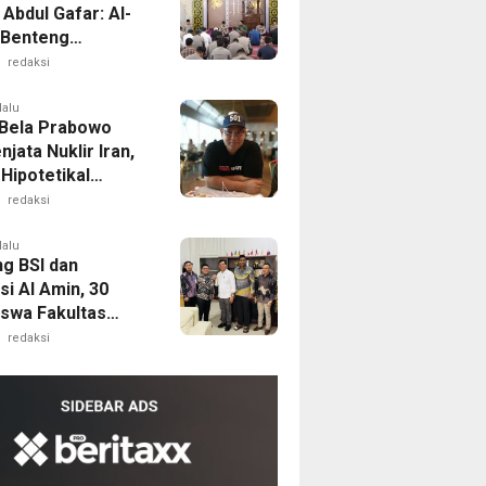
Abdul Gafar: Al-
 Benteng
gah
redaksi
pangan dan
it Masyarakat
lalu
Bela Prabowo
njata Nuklir Iran,
 Hipotetikal
Theory”
redaksi
lalu
g BSI dan
i Al Amin, 30
swa Fakultas
ian Unsultra
redaksi
 Beasiswa Sawit