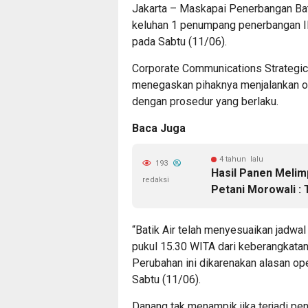
Jakarta – Maskapai Penerbangan Ba
keluhan 1 penumpang penerbangan ID-
pada Sabtu (11/06).
Corporate Communications Strategic 
menegaskan pihaknya menjalankan o
dengan prosedur yang berlaku.
Baca Juga
4 tahun lalu
193
Hasil Panen Melim
redaksi
Petani Morowali : 
“Batik Air telah menyesuaikan jadw
pukul 15.30 WITA dari keberangkata
Perubahan ini dikarenakan alasan op
Sabtu (11/06).
Danang tak menampik jika terjadi p