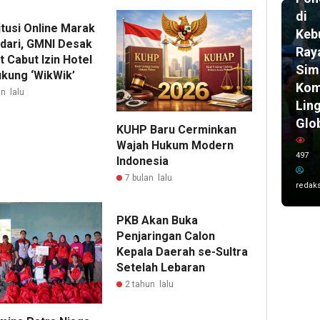
di
itusi Online Marak
Keb
ndari, GMNI Desak
Ray
 Cabut Izin Hotel
Sim
kung ‘WikWik’
Kom
n lalu
Lin
Glo
KUHP Baru Cerminkan
Wajah Hukum Modern
497
Indonesia
7 bulan lalu
redaks
PKB Akan Buka
Penjaringan Calon
Kepala Daerah se-Sultra
Setelah Lebaran
2 tahun lalu