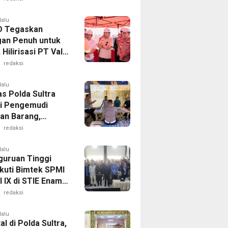
 Sultra melalui
Humas
lalu
D Tegaskan
an Penuh untuk
Hilirisasi PT Vale
alaa
redaksi
lalu
as Polda Sultra
i Pengemudi
an Barang,
an Kelaikan
redaksi
aan Demi
matan Berlalu
lalu
guruan Tinggi
Ikuti Bimtek SPMI
 IX di STIE Enam
endari
redaksi
lalu
al di Polda Sultra,