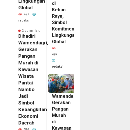
Lingkungan
di
Global
Kebun
497
Raya,
redaksi
Simbol
Komitmen
2 bulan lalu
Lingkungan
Dihadiri
Global
Wamendagri,
Gerakan
497
Pangan
Murah di
redaksi
Kawasan
Wisata
2
bulan
Pantai
lalu
Nambo
Dihadiri
Jadi
Wamendagri,
Gerakan
Simbol
Pangan
Kebangkitan
Murah
Ekonomi
di
Daerah
Kawasan
376