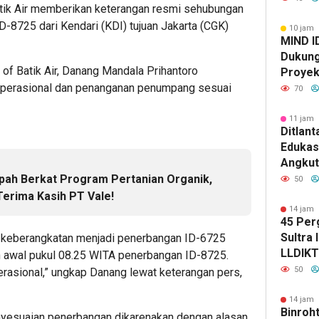
tik Air memberikan keterangan resmi sehubungan
Kapolda
8725 dari Kendari (KDI) tujuan Jakarta (CGK)
Kabid 
10 jam 
MIND I
Dukung
of Batik Air, Danang Mandala Prihantoro
Proyek 
perasional dan penanganan penumpang sesuai
di Pom
70
11 jam 
Ditlant
Edukas
Angkut
Tekank
pah Berkat Program Pertanian Organik,
50
Kendar
Terima Kasih PT Vale!
Kesela
14 jam 
45 Per
Lintas
Sultra 
al keberangkatan menjadi penerbangan ID-6725
LLDIKTI
n awal pukul 08.25 WITA penerbangan ID-8725.
Enam K
50
erasional,” ungkap Danang lewat keterangan pers,
14 jam 
Binroht
enyesuaian penerbangan dikarenakan dengan alasan