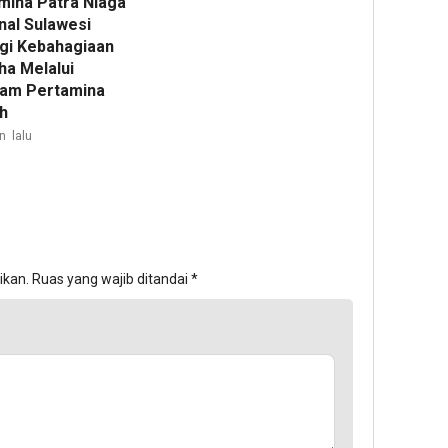
mina Patra Niaga
nal Sulawesi
gi Kebahagiaan
ha Melalui
am Pertamina
h
n lalu
ikan.
Ruas yang wajib ditandai
*