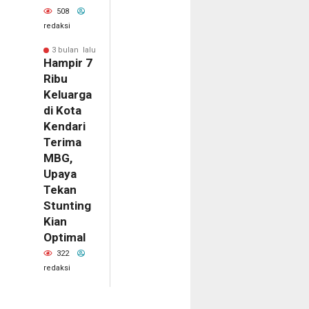
508
redaksi
3 bulan lalu
Hampir 7
Ribu
Keluarga
di Kota
Kendari
Terima
MBG,
Upaya
Tekan
Stunting
Kian
Optimal
322
redaksi