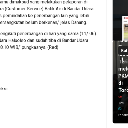
 tamu dimaksud yang melakukan pelaporan di
1
a (Customer Service) Batik Air di Bandar Udara
mi
lalu
 pemindahan ke penerbangan lain yang lebih
Pas
 bersangkutan belum berkenan,” jelas Danang.
UH
2
bul
Dor
mengikuti penerbangan di hari yang sama (11/ 06).
lalu
Nila
ara Haluoleo dan sudah tiba di Bandar Udara
Wal
Tam
18.10 WIB,” pungkasnya. (Red)
Kot
Kat
Ika
Ken
1
Teri
Sis
mel
Kar
PK
Imr
di
dan
aksi
Tor
Del
UC
128
AS
202
redaks
Ta
Poh