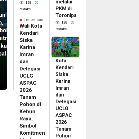
melalui
128
PKM di
redaksi
un
Toronipa
2 bulan lalu
a,
128
Wali Kota
redaksi
bol
Kendari
itmen
2
Siska
bulan
gkungan
Karina
lalu
bal
Wali
Imran
Kota
dan
Kendari
Delegasi
Siska
UCLG
Karina
i
ASPAC
Imran
2026
dan
Tanam
Delegasi
Pohon di
UCLG
Kebun
ASPAC
Raya,
2026
Simbol
Tanam
Komitmen
Pohon