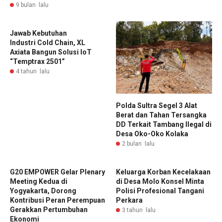
9 bulan lalu
Jawab Kebutuhan
Industri Cold Chain, XL
Axiata Bangun Solusi IoT
“Temptrax 2501”
4 tahun lalu
Polda Sultra Segel 3 Alat
Berat dan Tahan Tersangka
DD Terkait Tambang Ilegal di
Desa Oko-Oko Kolaka
2 bulan lalu
G20 EMPOWER Gelar Plenary
Keluarga Korban Kecelakaan
Meeting Kedua di
di Desa Molo Konsel Minta
Yogyakarta, Dorong
Polisi Profesional Tangani
Kontribusi Peran Perempuan
Perkara
Gerakkan Pertumbuhan
3 tahun lalu
Ekonomi