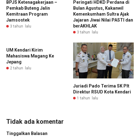
BPJS Ketenagakerjaan –
Peringati HDKD Perdana di
Pemkab Buteng Jalin
Bulan Agustus, Kakanwil
Kemitraan Program
Kemenkumham Sultra Ajak
Jamsostek
Jajaran Jiwai Nilai PASTI dan
berAKHLAK
3 tahun lalu
3 tahun lalu
UM Kendari Kirim
Mahasiswa Magang Ke
Jepang
2 tahun lalu
Juriadi Pado Terima SK Plt
Direktur RSUD Kota Kendari
1 tahun lalu
Tidak ada komentar
Tinggalkan Balasan