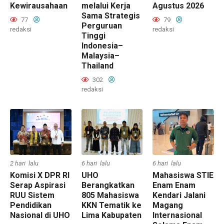
Kewirausahaan
melalui Kerja
Agustus 2026
Sama Strategis
77
79
Perguruan
redaksi
redaksi
Tinggi
Indonesia–
Malaysia–
Thailand
302
redaksi
2 hari lalu
6 hari lalu
6 hari lalu
Komisi X DPR RI
UHO
Mahasiswa STIE
Serap Aspirasi
Berangkatkan
Enam Enam
RUU Sistem
805 Mahasiswa
Kendari Jalani
Pendidikan
KKN Tematik ke
Magang
Nasional di UHO
Lima Kabupaten
Internasional