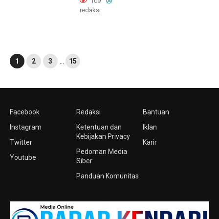
109
redaksi
1
2
3
…
15
Facebook
Redaksi
Bantuan
Instagram
Ketentuan dan
Iklan
Kebijakan Privacy
Twitter
Karir
Pedoman Media
Youtube
Siber
Panduan Komunitas