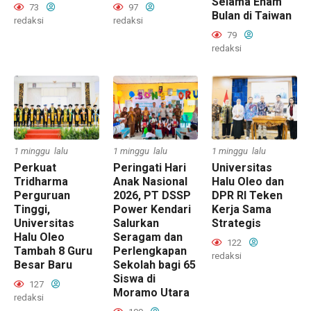
Selama Enam
73
97
Bulan di Taiwan
redaksi
redaksi
79
redaksi
1 minggu lalu
1 minggu lalu
1 minggu lalu
Perkuat
Peringati Hari
Universitas
Tridharma
Anak Nasional
Halu Oleo dan
Perguruan
2026, PT DSSP
DPR RI Teken
Tinggi,
Power Kendari
Kerja Sama
Universitas
Salurkan
Strategis
Halu Oleo
Seragam dan
122
Tambah 8 Guru
Perlengkapan
redaksi
Besar Baru
Sekolah bagi 65
Siswa di
127
Moramo Utara
redaksi