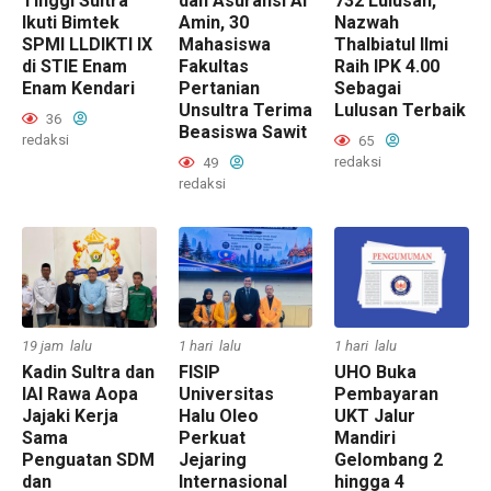
Tinggi Sultra
dan Asuransi Al
732 Lulusan,
Ikuti Bimtek
Amin, 30
Nazwah
SPMI LLDIKTI IX
Mahasiswa
Thalbiatul Ilmi
di STIE Enam
Fakultas
Raih IPK 4.00
Enam Kendari
Pertanian
Sebagai
Unsultra Terima
Lulusan Terbaik
36
Beasiswa Sawit
redaksi
65
redaksi
49
redaksi
19 jam lalu
1 hari lalu
1 hari lalu
Kadin Sultra dan
FISIP
UHO Buka
IAI Rawa Aopa
Universitas
Pembayaran
Jajaki Kerja
Halu Oleo
UKT Jalur
Sama
Perkuat
Mandiri
Penguatan SDM
Jejaring
Gelombang 2
dan
Internasional
hingga 4