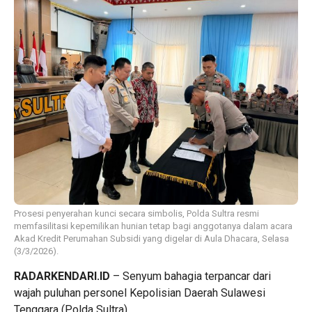
Prosesi penyerahan kunci secara simbolis, Polda Sultra resmi
memfasilitasi kepemilikan hunian tetap bagi anggotanya dalam acara
Akad Kredit Perumahan Subsidi yang digelar di Aula Dhacara, Selasa
(3/3/2026).
RADARKENDARI.ID
– Senyum bahagia terpancar dari
wajah puluhan personel Kepolisian Daerah Sulawesi
Tenggara (Polda Sultra).