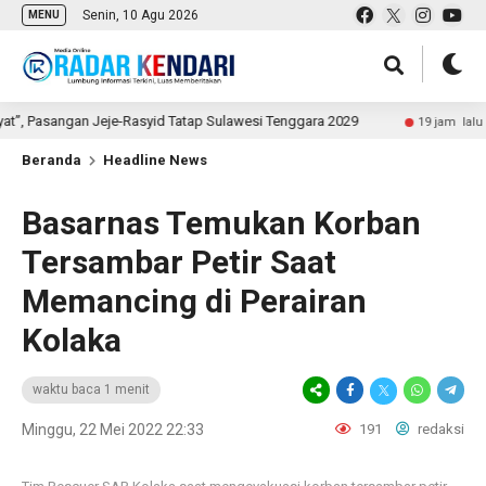
Senin, 10 Agu 2026
MENU
asangan Jeje-Rasyid Tatap Sulawesi Tenggara 2029
Dari
19 jam lalu
Beranda
Headline News
Basarnas Temukan Korban
Tersambar Petir Saat
Memancing di Perairan
Kolaka
waktu baca 1 menit
Minggu, 22 Mei 2022 22:33
191
redaksi