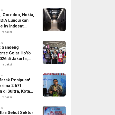
alu
t, Ooredoo, Nokia,
IDIA Luncurkan
e by Indosat
Bangun
redaksi
ruktur AI
r di Asia-Pasifik
alu
t Gandeng
rse Gelar HoYo
26 di Jakarta,
Koneksi 5G Tanpa
redaksi
alu
arak Penipuan!
erima 2.671
 di Sultra, Kota
i Terbanyak
redaksi
alu
ltra Sebut Sektor