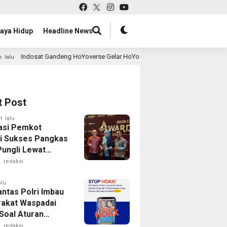
aya Hidup
Headline News
eng HoYoverse Gelar HoYo FEST 2026 di Jakarta, Usung Koneksi 5G Tanpa La
t Post
t lalu
asi Pemkot
i Sukses Pangkas
Pungli Lewat
Digital
redaksi
alu
antas Polri Imbau
akat Waspadai
Soal Aturan
 Baru
redaksi