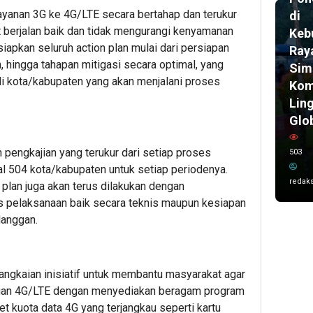
yanan 3G ke 4G/LTE secara bertahap dan terukur
di
t berjalan baik dan tidak mengurangi kenyamanan
Keb
apkan seluruh action plan mulai dari persiapan
Ray
, hingga tahapan mitigasi secara optimal, yang
Sim
di kota/kabupaten yang akan menjalani proses
Kom
Lin
Glo
 pengkajian yang terukur dari setiap proses
503
al 504 kota/kabupaten untuk setiap periodenya.
redaks
 plan juga akan terus dilakukan dengan
pelaksanaan baik secara teknis maupun kesiapan
langgan.
rangkaian inisiatif untuk membantu masyarakat agar
ngan 4G/LTE dengan menyediakan beragam program
et kuota data 4G yang terjangkau seperti kartu