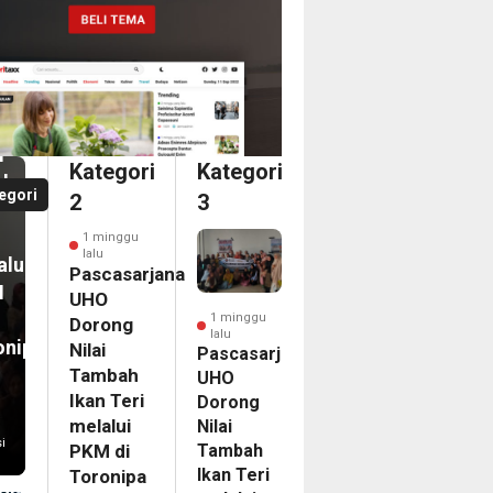
nggu
casarjana
O
an
ong
i
i
Kategori
Kategori
bah
a
egori
2
3
n
dari
1 minggu
ka
lalu
alui
ina
Pascasarjana
M
an
UHO
1 minggu
Dorong
lalu
onipa
Nilai
egasi
Pascasarjana
Tambah
UHO
LG
Ikan Teri
Dorong
PAC
melalui
Nilai
6
i
Tambah
PKM di
nam
Ikan Teri
Toronipa
on