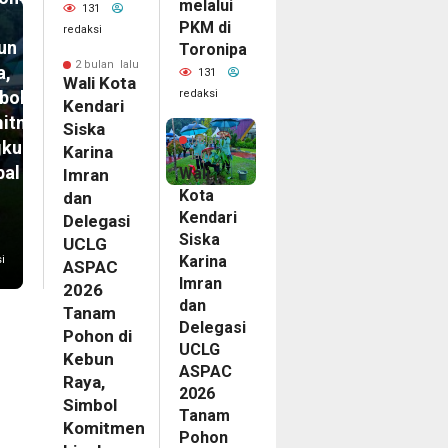
melalui
131
PKM di
redaksi
un
Toronipa
2 bulan lalu
a,
131
Wali Kota
redaksi
bol
Kendari
itmen
2
Siska
bulan
gkungan
Karina
lalu
bal
Wali
Imran
Kota
dan
Kendari
Delegasi
Siska
UCLG
Karina
i
ASPAC
Imran
2026
dan
Tanam
Delegasi
Pohon di
UCLG
Kebun
ASPAC
Raya,
2026
Simbol
Tanam
Komitmen
Pohon