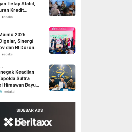
an Tetap Stabil,
uran Kredit
 Rp54,61 Triliun
redaksi
ester I 2026
alu
 Maimo 2026
igelar, Sinergi
v dan BI Dorong
aik Kelas dan Go
redaksi
alu
negak Keadilan
Kapolda Sultra
Pol Himawan Bayu
nsi Laporan
redaksi
n Pemerkosaan
swi oleh Oknum di
i