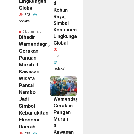
Lingkungan
di
Global
Kebun
503
Raya,
redaksi
Simbol
Komitmen
3 bulan lalu
Lingkungan
Dihadiri
Global
Wamendagri,
Gerakan
503
Pangan
Murah di
redaksi
Kawasan
Wisata
3
bulan
Pantai
lalu
Nambo
Dihadiri
Jadi
Wamendagri,
Gerakan
Simbol
Pangan
Kebangkitan
Murah
Ekonomi
di
Daerah
Kawasan
379