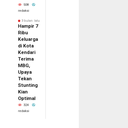
508
redaksi
3 bulan lalu
Hampir 7
Ribu
Keluarga
di Kota
Kendari
Terima
MBG,
Upaya
Tekan
Stunting
Kian
Optimal
324
redaksi