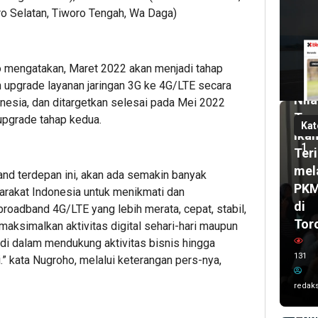
o Selatan, Tiworo Tengah, Wa Daga)
1
mi
lalu
Pas
UH
 mengatakan, Maret 2022 akan menjadi tahap
2
bul
Dor
upgrade layanan jaringan 3G ke 4G/LTE secara
lalu
Nila
onesia, dan ditargetkan selesai pada Mei 2022
Wal
Tam
upgrade tahap kedua.
Kot
Kat
Ika
Ken
1
Teri
Sis
mel
Kar
and terdepan ini, akan ada semakin banyak
PK
Imr
rakat Indonesia untuk menikmati dan
di
adband 4G/LTE yang lebih merata, cepat, stabil,
dan
Tor
maksimalkan aktivitas digital sehari-hari maupun
Del
 di dalam mendukung aktivitas bisnis hingga
UC
131
.” kata Nugroho, melalui keterangan pers-nya,
AS
202
redaks
Ta
Poh