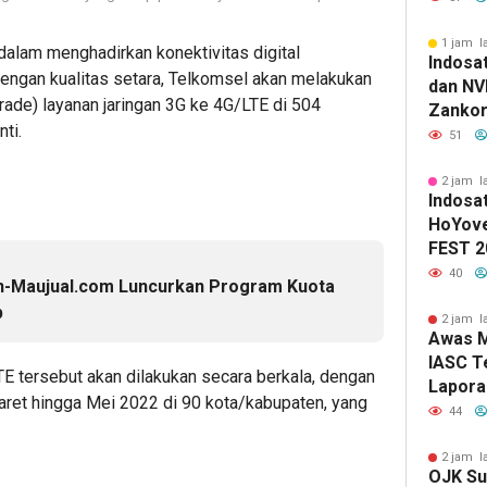
1 jam l
am menghadirkan konektivitas digital
Indosa
engan kualitas setara, Telkomsel akan melakukan
dan NV
ade) layanan jaringan 3G ke 4G/LTE di 504
Zankor
ti.
untuk 
51
Infrast
Terbesa
2 jam l
Indosa
HoYove
FEST 20
Usung 
40
On-Maujual.com Luncurkan Program Kuota
Lag
p
2 jam l
Awas M
IASC T
E tersebut akan dilakukan secara berkala, dengan
Laporan
aret hingga Mei 2022 di 90 kota/kabupaten, yang
Kendar
44
2 jam l
OJK Su