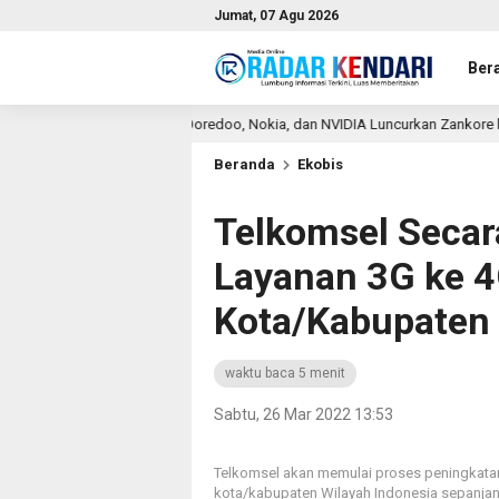
Jumat, 07 Agu 2026
Ber
Indosat, Ooredoo, Nokia, dan NVIDIA Luncurkan Zankore by Indosat untuk Bangun
Beranda
Ekobis
Telkomsel Secar
Layanan 3G ke 4
Kota/Kabupaten 
waktu baca 5 menit
Sabtu, 26 Mar 2022 13:53
Telkomsel akan memulai proses peningkatan
kota/kabupaten Wilayah Indonesia sepanjan