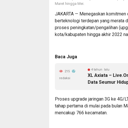
Maret hingga Mei.
JAKARTA — Menegaskan komitmen dal
berteknologi terdepan yang merata d
proses peningkatan/pengalihan (upgr
kota/kabupaten hingga akhir 2022 nan
Baca Juga
4 tahun lalu
215
XL Axiata – Live.
redaksi
Data Seumur Hidu
Proses upgrade jaringan 3G ke 4G/LT
tahap pertama di mulai pada bulan M
mencakup 766 kecamatan.