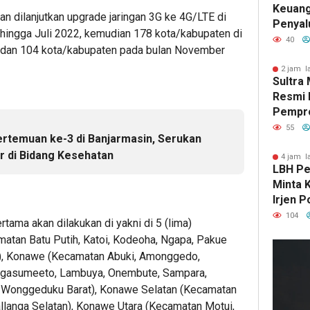
Keuang
n dilanjutkan upgrade jaringan 3G ke 4G/LTE di
Penyal
hingga Juli 2022, kemudian 178 kota/kabupaten di
Tembus
40
, dan 104 kota/kabupaten pada bulan November
di Sem
2 jam l
Sultra
Resmi D
Pempro
UMKM N
55
rtemuan ke-3 di Banjarmasin, Serukan
Global
 di Bidang Kesehatan
4 jam l
LBH Pe
Minta 
Irjen 
Aji Ate
104
rtama akan dilakukan di yakni di 5 (lima)
Dugaa
matan Batu Putih, Katoi, Kodeoha, Ngapa, Pakue
Mahasi
o), Konawe (Kecamatan Abuki, Amonggedo,
Kendar
nggasumeeto, Lambuya, Onembute, Sampara,
, Wonggeduku Barat), Konawe Selatan (Kecamatan
llanga Selatan), Konawe Utara (Kecamatan Motui,