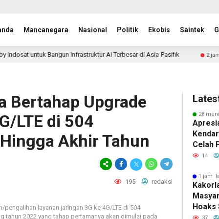
anda
Mancanegara
Nasional
Politik
Ekobis
Saintek
G
 Infrastruktur AI Terbesar di Asia-Pasifik
Indosat Gand
2 jam lalu
a Bertahap Upgrade
Lates
28 meni
G/LTE di 504
Apresi
Kendar
Hingga Akhir Tahun
Celah 
Sistem 
14
1 jam l
195
redaksi
Kakorl
Masyar
Hoaks 
/pengalihan layanan jaringan 3G ke 4G/LTE di 504
g tahun 2022 yang tahap pertamanya akan dimulai pada
Tilang
37