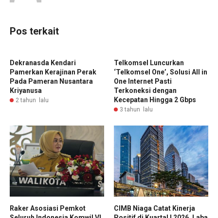
Pos terkait
Dekranasda Kendari
Telkomsel Luncurkan
Pamerkan Kerajinan Perak
‘Telkomsel One’, Solusi All in
Pada Pameran Nusantara
One Internet Pasti
Kriyanusa
Terkoneksi dengan
Kecepatan Hingga 2 Gbps
2 tahun lalu
3 tahun lalu
Raker Asosiasi Pemkot
CIMB Niaga Catat Kinerja
Seluruh Indonesia Komwil VI
Positif di Kuartal I 2026, Laba